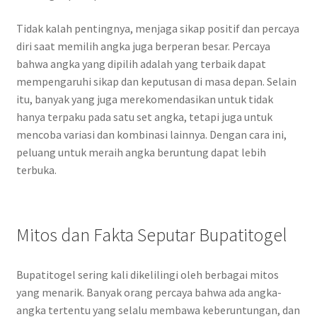
Tidak kalah pentingnya, menjaga sikap positif dan percaya
diri saat memilih angka juga berperan besar. Percaya
bahwa angka yang dipilih adalah yang terbaik dapat
mempengaruhi sikap dan keputusan di masa depan. Selain
itu, banyak yang juga merekomendasikan untuk tidak
hanya terpaku pada satu set angka, tetapi juga untuk
mencoba variasi dan kombinasi lainnya. Dengan cara ini,
peluang untuk meraih angka beruntung dapat lebih
terbuka.
Mitos dan Fakta Seputar Bupatitogel
Bupatitogel sering kali dikelilingi oleh berbagai mitos
yang menarik. Banyak orang percaya bahwa ada angka-
angka tertentu yang selalu membawa keberuntungan, dan