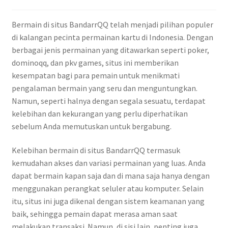
Bermain di situs BandarrQQ telah menjadi pilihan populer
di kalangan pecinta permainan kartu di Indonesia. Dengan
berbagai jenis permainan yang ditawarkan seperti poker,
dominoqq, dan pkv games, situs ini memberikan
kesempatan bagi para pemain untuk menikmati
pengalaman bermain yang seru dan menguntungkan.
Namun, seperti halnya dengan segala sesuatu, terdapat
kelebihan dan kekurangan yang perlu diperhatikan
sebelum Anda memutuskan untuk bergabung.
Kelebihan bermain di situs BandarrQQ termasuk
kemudahan akses dan variasi permainan yang luas. Anda
dapat bermain kapan saja dan di mana saja hanya dengan
menggunakan perangkat seluler atau komputer. Selain
itu, situs ini juga dikenal dengan sistem keamanan yang
baik, sehingga pemain dapat merasa aman saat
melakukan transaksi. Namun, di sisi lain, penting juga