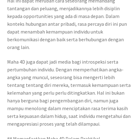
Hal ini dapat merubah cara seseorang memandang
tantangan dan peluang, menjadikannya lebih disiplin
kepada opportunities yang ada di masa depan. Dalam
konteks hubungan antar pribadi, rasa percaya diri ini pun
dapat menambah kemampuan individu untuk
berkomunikasi dengan baik serta berhubungan dengan
orang lain.
Maha 4D juga dapat jadi media bagi introspeksi serta
pertumbuhan individu. Dengan memperhatikan angka-
angka yang muncul, seseorang bisa mengerti lebih
tentang tentang diri mereka, termasuk kemampuan serta
kelemahan yang perlu perlu ditingkatkan. Hal ini bukan
hanya berguna bagi pengembangan diri, namun juga
mampu menolong dalam menciptakan rasa terima kasih
serta kepuasan dalam hidup, saat individu mengetahui dan
mengapresiasi proses yang telah dilampaui.
## Memanfaatkan Maha 4D Dalam Praktikal