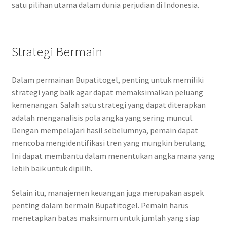
satu pilihan utama dalam dunia perjudian di Indonesia.
Strategi Bermain
Dalam permainan Bupatitogel, penting untuk memiliki
strategi yang baik agar dapat memaksimalkan peluang
kemenangan. Salah satu strategi yang dapat diterapkan
adalah menganalisis pola angka yang sering muncul.
Dengan mempelajari hasil sebelumnya, pemain dapat
mencoba mengidentifikasi tren yang mungkin berulang.
Ini dapat membantu dalam menentukan angka mana yang
lebih baik untuk dipilih.
Selain itu, manajemen keuangan juga merupakan aspek
penting dalam bermain Bupatitogel. Pemain harus
menetapkan batas maksimum untuk jumlah yang siap