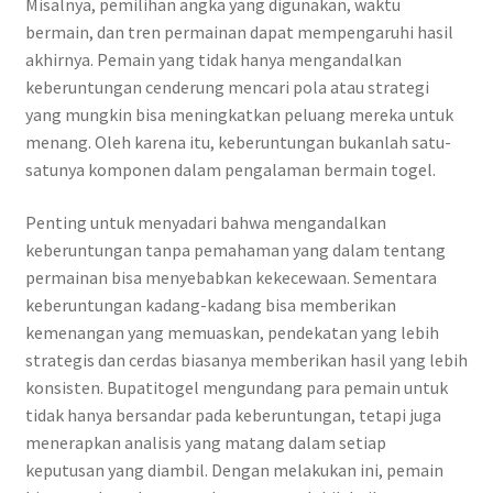
Misalnya, pemilihan angka yang digunakan, waktu
bermain, dan tren permainan dapat mempengaruhi hasil
akhirnya. Pemain yang tidak hanya mengandalkan
keberuntungan cenderung mencari pola atau strategi
yang mungkin bisa meningkatkan peluang mereka untuk
menang. Oleh karena itu, keberuntungan bukanlah satu-
satunya komponen dalam pengalaman bermain togel.
Penting untuk menyadari bahwa mengandalkan
keberuntungan tanpa pemahaman yang dalam tentang
permainan bisa menyebabkan kekecewaan. Sementara
keberuntungan kadang-kadang bisa memberikan
kemenangan yang memuaskan, pendekatan yang lebih
strategis dan cerdas biasanya memberikan hasil yang lebih
konsisten. Bupatitogel mengundang para pemain untuk
tidak hanya bersandar pada keberuntungan, tetapi juga
menerapkan analisis yang matang dalam setiap
keputusan yang diambil. Dengan melakukan ini, pemain