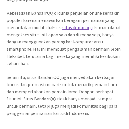
Keberadaan BandarrQQ di dunia perjudian online semakin
populer karena menawarkan beragam permainan yang
menarik dan mudah diakses.
situs dominoqq
Pemain dapat
mengakses situs ini kapan saja dan di mana saja, hanya
dengan menggunakan perangkat komputer atau
smartphone. Hal ini membuat pengalaman bermain lebih
fleksibel, terutama bagi mereka yang memiliki kesibukan
sehari-hari.
Selain itu, situs BandarrQQ juga menyediakan berbagai
bonus dan promosi menarik untuk menarik pemain baru
dan mempertahankan pemain lama. Dengan berbagai
fitur ini, Situs BandarrQQ tidak hanya menjadi tempat
untuk bermain, tetapi juga menjadi komunitas bagi para
penggemar permainan kartu di Indonesia.