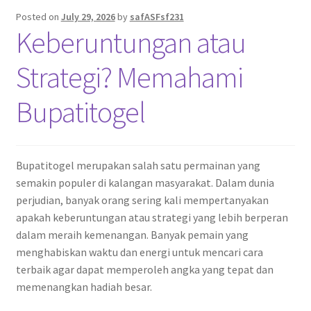
Posted on
July 29, 2026
by
safASFsf231
Keberuntungan atau
Strategi? Memahami
Bupatitogel
Bupatitogel merupakan salah satu permainan yang
semakin populer di kalangan masyarakat. Dalam dunia
perjudian, banyak orang sering kali mempertanyakan
apakah keberuntungan atau strategi yang lebih berperan
dalam meraih kemenangan. Banyak pemain yang
menghabiskan waktu dan energi untuk mencari cara
terbaik agar dapat memperoleh angka yang tepat dan
memenangkan hadiah besar.