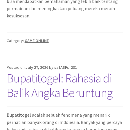
bisa mendapatkan pemahaman yang lebih baik tentang
permainan dan meningkatkan peluang mereka meraih
kesuksesan.
Category:
GAME ONLINE
Posted on
July 27, 2026
by
safASFsf231
Bupatitogel: Rahasia di
Balik Angka Beruntung
Bupatitogel adalah sebuah fenomena yang menarik
perhatian banyak orang di Indonesia. Banyak yang percaya
bahwa ada rahasia di balik angka-angka beruntung yang