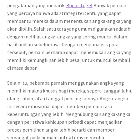
pengalaman yang menarik.
Bupatitogel
Banyak pemain
yang percaya bahwa ada strategi tertentu yang dapat
membantu mereka dalam menentukan angka-angka yang
akan dipilih. Salah satu cara yang umum digunakan adalah
dengan melihat angka-angka yang sering muncul dalam
hasil undian sebelumnya. Dengan menganalisis pola
tersebut, pemain berharap dapat menemukan angka yang
memiliki kemungkinan lebih besar untuk muncul kembali
di masa depan.
Selain itu, beberapa pemain menggunakan angka yang
memiliki makna khusus bagi mereka, seperti tanggal lahir,
ulang tahun, atau tanggal penting lainnya. Angka-angka
ini secara emosional dapat memberi pemain rasa
keberuntungan yang lebih. Menghubungkan angka-angka
dengan peristiwa kehidupan pribadi dapat menjadikan
proses pemilihan angka lebih berarti dan memberi
semangat pada pemain untuk terus mencoba.