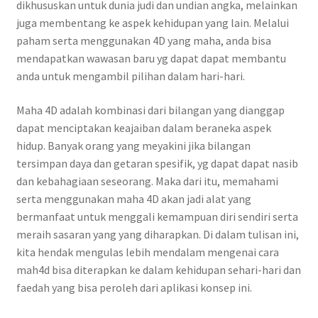
dikhususkan untuk dunia judi dan undian angka, melainkan
juga membentang ke aspek kehidupan yang lain. Melalui
paham serta menggunakan 4D yang maha, anda bisa
mendapatkan wawasan baru yg dapat dapat membantu
anda untuk mengambil pilihan dalam hari-hari.
Maha 4D adalah kombinasi dari bilangan yang dianggap
dapat menciptakan keajaiban dalam beraneka aspek
hidup. Banyak orang yang meyakini jika bilangan
tersimpan daya dan getaran spesifik, yg dapat dapat nasib
dan kebahagiaan seseorang. Maka dari itu, memahami
serta menggunakan maha 4D akan jadi alat yang
bermanfaat untuk menggali kemampuan diri sendiri serta
meraih sasaran yang yang diharapkan. Di dalam tulisan ini,
kita hendak mengulas lebih mendalam mengenai cara
mah4d bisa diterapkan ke dalam kehidupan sehari-hari dan
faedah yang bisa peroleh dari aplikasi konsep ini.