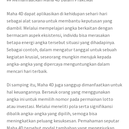
Maha 4D dapat aplikasikan di kehidupan sehari-hari
sebagai alat sarana untuk membantu keputusan yang
diambil. Melalui mempelajari angka berkaitan dengan
bermacam aspek eksistensi, individu bisa merasakan
betapa energi angka tersebut situasi yang dihadapinya.
Sebagai contoh, dalam mengatur tanggal untuk sebuah
kegiatan krusial, seseorang mungkin merujuk kepada
angka-angka yang dipercaya menguntungkan dalam
mencari hari terbaik.
Di samping itu, Maha 4D juga sanggup dimanfaatkan untuk
hal keuangannya. Berseuk orang yang menggunakan
angka ini untuk memilih nomor pada permainan lotto
atau investasi. Melalui meneliti pola serta signifikansi
dibalik angka-angka yang dipilih, semoga bisa
meningkatkan peluang kesuksesan. Pemahaman seputar
Maha 4D tersebut modal tambahan yang menggiurkan