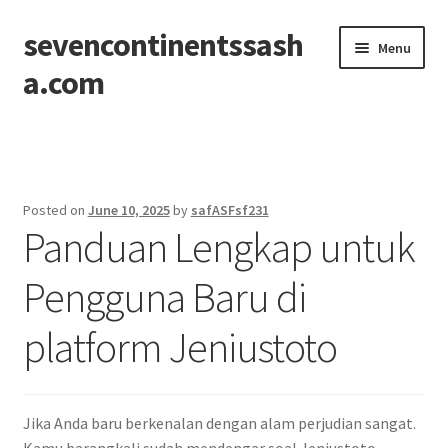
sevencontinentssash
Skip
Skip
Menu
to
to
a.com
navigation
content
Home
Posted on
June 10, 2025
by
safASFsf231
Panduan Lengkap untuk
Pengguna Baru di
platform Jeniustoto
Jika Anda baru berkenalan dengan alam perjudian sangat.