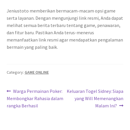
Jeniustoto memberikan bermacam-macam opsi game
serta layanan. Dengan mengunjungi link resmi, Anda dapat
melihat semua berita terbaru tentang game, penawaran,
dan fitur baru. Pastikan Anda terus-menerus
memanfaatkan link resmi agar mendapatkan pengalaman
bermain yang paling baik.
Category:
GAME ONLINE
Post
Previous
Next
Warga Permainan Poker:
Keluaran Togel Sidney: Siapa
post:
post:
Membongkar Rahasia dalam
yang Will Memenangkan
navigation
rangka Berhasil
Malam Ini?