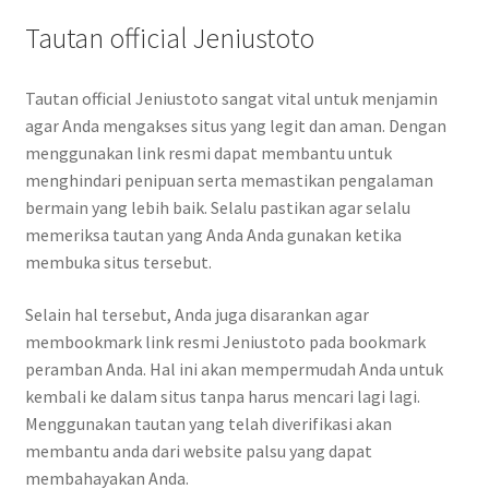
Tautan official Jeniustoto
Tautan official Jeniustoto sangat vital untuk menjamin
agar Anda mengakses situs yang legit dan aman. Dengan
menggunakan link resmi dapat membantu untuk
menghindari penipuan serta memastikan pengalaman
bermain yang lebih baik. Selalu pastikan agar selalu
memeriksa tautan yang Anda Anda gunakan ketika
membuka situs tersebut.
Selain hal tersebut, Anda juga disarankan agar
membookmark link resmi Jeniustoto pada bookmark
peramban Anda. Hal ini akan mempermudah Anda untuk
kembali ke dalam situs tanpa harus mencari lagi lagi.
Menggunakan tautan yang telah diverifikasi akan
membantu anda dari website palsu yang dapat
membahayakan Anda.