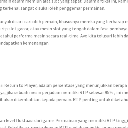
emain dalam memilih alat slot yang tepat. Dalam artikel ini, k
g terkenal sangat disukai oleh penggemar permainan.
 banyak dicari-cari oleh pemain, khususnya mereka yang berhar
 rtp slot gacor, atau mesin slot yang tengah dalam fase pembayar
etahui performa mesin secara real-time. Ayo kita telusuri lebih d
 mendapatkan kemenangan.
 Return to Player, adalah persentase yang menunjukkan berapa b
a, jika sebuah mesin perjudian memiliki RTP sebesar 95% , ini me
unit akan dikembalikan kepada pemain. RTP penting untuk diketa
kkan level fluktuasi dari game. Permainan yang memiliki RTP tin
ecil. Sebaliknya, mesin dengan RTP rendah mungkin jarang memb