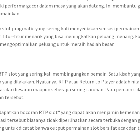
iki performa gacor dalam masa yang akan datang. Ini membantu
imainkan.
 slot pragmatic yang sering kali menyediakan sensasi permainan y
n fitur-fitur menarik yang bisa meningkatkan peluang menang. 
 mengoptimalkan peluang untuk meraih hadiah besar.
TP slot yang sering kali membingungkan pemain. Satu kisah yan
yang dilakukan. Nyatanya, RTP atau Return to Player adalah nila
epas dari besaran maupun seberapa sering taruhan. Para pemain t
an tersebut.
apatkan bocoran RTP slot" yang dapat akan menjamin kemenangan
masi tersebut biasanya tidak diperlihatkan secara terbuka deng
untuk dicatat bahwa output permainan slot bersifat acak dan t