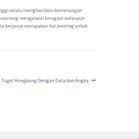
tinggi selalu menghasilkan kemenangan
 seseorang mengalami kerugian walaupun
ra kerjanya merupakan hal penting untuk
n Togel Hongkong Dengan Data dan Angka