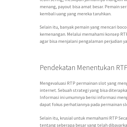
menang, payout bisa amat besar. Pemain se
kembali uang yang mereka taruhkan.
Selain itu, banyak pemain yang mencari boc
kemenangan. Melalui memahami konsep RTP s
agar bisa menjalani pengalaman perjudian y
Pendekatan Menentukan RTP
Mengevaluasi RTP permainan slot yang men
internet. Sebuah strategi yang bisa diterap
Informasi ini umumnya berisi informasi me
dapat fokus perhatiannya pada permainan s
Selain itu, krusial untuk memahami RTP Sec
tentang seberapa besar yang telah dibayark