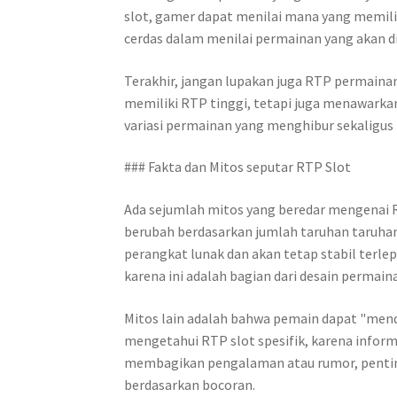
slot, gamer dapat menilai mana yang memil
cerdas dalam menilai permainan yang akan d
Terakhir, jangan lupakan juga RTP permainan
memiliki RTP tinggi, tetapi juga menawarka
variasi permainan yang menghibur sekaligus
### Fakta dan Mitos seputar RTP Slot
Ada sejumlah mitos yang beredar mengenai R
berubah berdasarkan jumlah taruhan taruhan 
perangkat lunak dan akan tetap stabil terl
karena ini adalah bagian dari desain permain
Mitos lain adalah bahwa pemain dapat "mend
mengetahui RTP slot spesifik, karena infor
membagikan pengalaman atau rumor, penting 
berdasarkan bocoran.