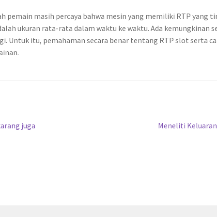
mlah pemain masih percaya bahwa mesin yang memiliki RTP yang 
adalah ukuran rata-rata dalam waktu ke waktu. Ada kemungkinan
i. Untuk itu, pemahaman secara benar tentang RTP slot serta ca
ainan.
Next
arang juga
Meneliti Keluara
post: