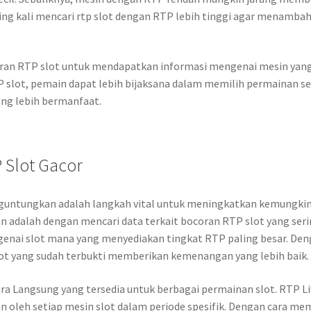
ring kali mencari rtp slot dengan RTP lebih tinggi agar menam
oran RTP slot untuk mendapatkan informasi mengenai mesin yang 
lot, pemain dapat lebih bijaksana dalam memilih permainan ser
ang lebih bermanfaat.
 Slot Gacor
guntungkan adalah langkah vital untuk meningkatkan kemungki
kan adalah dengan mencari data terkait bocoran RTP slot yang ser
ngenai slot mana yang menyediakan tingkat RTP paling besar. D
lot yang sudah terbukti memberikan kemenangan yang lebih baik
ara Langsung yang tersedia untuk berbagai permainan slot. RTP 
an oleh setiap mesin slot dalam periode spesifik. Dengan cara 