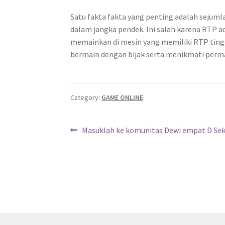
Satu fakta fakta yang penting adalah seju
dalam jangka pendek. Ini salah karena RTP 
memainkan di mesin yang memiliki RTP tingg
bermain dengan bijak serta menikmati perm
Category:
GAME ONLINE
Post
Previous
Masuklah ke komunitas Dewi empat D Sek
post:
navigation