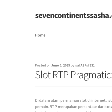
sevencontinentssasha
Skip
Skip
to
to
navigation
content
Home
Home
Posted on
June 6, 2025
by
safASFsf231
Slot RTP Pragmatic
Di dalam alam permainan slot di internet, i
pemain. RTP merupakan persentase dari tot