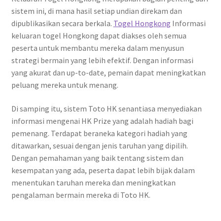
sistem ini, di mana hasil setiap undian direkam dan
dipublikasikan secara berkala.
Togel Hongkong
Informasi
keluaran togel Hongkong dapat diakses oleh semua
peserta untuk membantu mereka dalam menyusun
strategi bermain yang lebih efektif. Dengan informasi
yang akurat dan up-to-date, pemain dapat meningkatkan
peluang mereka untuk menang.
Di samping itu, sistem Toto HK senantiasa menyediakan
informasi mengenai HK Prize yang adalah hadiah bagi
pemenang. Terdapat beraneka kategori hadiah yang
ditawarkan, sesuai dengan jenis taruhan yang dipilih.
Dengan pemahaman yang baik tentang sistem dan
kesempatan yang ada, peserta dapat lebih bijak dalam
menentukan taruhan mereka dan meningkatkan
pengalaman bermain mereka di Toto HK.