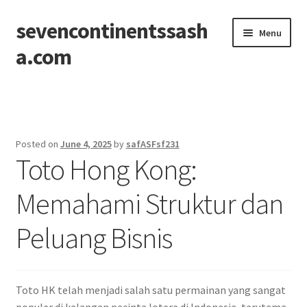
sevencontinentssash
Skip
Skip
Menu
to
to
a.com
navigation
content
Home
Posted on
June 4, 2025
by
safASFsf231
Toto Hong Kong:
Memahami Struktur dan
Peluang Bisnis
Toto HK telah menjadi salah satu permainan yang sangat