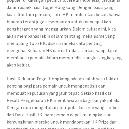
populer di kalangan pecinta lotere di Indonesia, terutama
dalam aspek hasil togel Hongkong. Dengan basis yang
kuat di antara pemain, Toto HK memberikan bukan hanya
hiburan tetapi juga kesempatan untuk mendapatkan
penghargaan yang menggiurkan. Dalam tulisan ini, kita
akan membahas lebih dalam tentang mekanisme yang
menopang Toto HK, disertai aneka data penting
mengenai Keluaran HK dan data-data terkait yang dapat
membantu pemain dalam memprediksi angka-angka yang
akan keluar.
Hasil Keluaran Togel Hongkong adalah salah satu faktor
penting bagi para pemain untuk menganalisis dan
membuat keputusan yang jauh tepat. Setiap hasil dari
Result Pengeluaran HK membawa asa bagi banyak pihak.
Dengan cara mengetahui pola-pola dan tren yang timbul
dari Data Hasil HK, para pemain dapat meningkatkan
kemungkinan mereka untuk mendapatkan HK Prize dan
mendapatkan keuntungan dari permainan ini. Mari kita