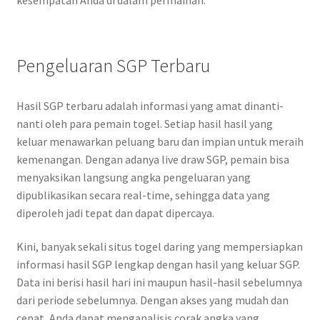
Pengeluaran SGP Terbaru
Hasil SGP terbaru adalah informasi yang amat dinanti-
nanti oleh para pemain togel. Setiap hasil hasil yang
keluar menawarkan peluang baru dan impian untuk meraih
kemenangan. Dengan adanya live draw SGP, pemain bisa
menyaksikan langsung angka pengeluaran yang
dipublikasikan secara real-time, sehingga data yang
diperoleh jadi tepat dan dapat dipercaya.
Kini, banyak sekali situs togel daring yang mempersiapkan
informasi hasil SGP lengkap dengan hasil yang keluar SGP.
Data ini berisi hasil hari ini maupun hasil-hasil sebelumnya
dari periode sebelumnya. Dengan akses yang mudah dan
cepat, Anda dapat menganalisis corak angka yang