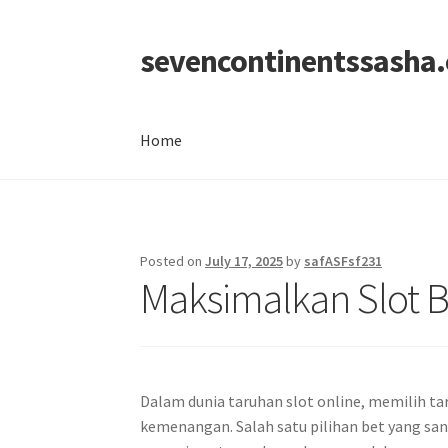
sevencontinentssasha
Skip
Skip
to
to
navigation
content
Home
Home
Posted on
July 17, 2025
by
safASFsf231
Maksimalkan Slot Be
Dalam dunia taruhan slot online, memilih 
kemenangan. Salah satu pilihan bet yang sang