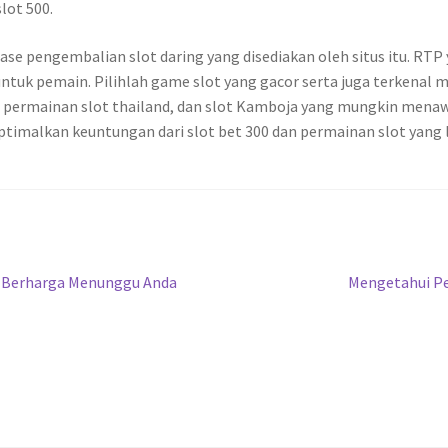
lot 500.
se pengembalian slot daring yang disediakan oleh situs itu. RTP
uk pemain. Pilihlah game slot yang gacor serta juga terkenal 
ri, permainan slot thailand, dan slot Kamboja yang mungkin mena
imalkan keuntungan dari slot bet 300 dan permainan slot yang l
Next
ng Berharga Menunggu Anda
Mengetahui Pe
post: