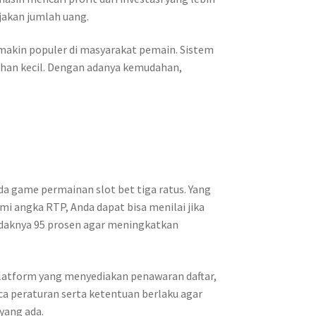
jakan jumlah uang.
makin populer di masyarakat pemain. Sistem
uhan kecil. Dengan adanya kemudahan,
game permainan slot bet tiga ratus. Yang
 angka RTP, Anda dapat bisa menilai jika
idaknya 95 prosen agar meningkatkan
 platform yang menyediakan penawaran daftar,
a peraturan serta ketentuan berlaku agar
yang ada.