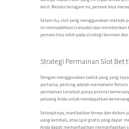
kecil. Melalui beragam ini, pemain bisa me
Selain itu, slot yang menggunakan metode p
ini memudahkan transaksi dan memberikan ke
pemain bisa lebih pada strategi bermain d
Strategi Permainan Slot Bet t
Dengan menggunakan taktik yang yang tepa
pertama, penting adalah memahami Return t
permainan tersebut punya potensi kemenanga
peluang Anda untuk mendapatkan kemenang
Selanjutnya, manfaatkan bonus dan diskon ya
uang kembali, atau spin gratis yang dapat
Anda dapat memanfaatkan memanfaatkan semu