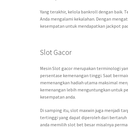
Yang terakhir, kelola bankroll dengan baik.
Anda mengalami kekalahan. Dengan mengatu
kesempatan untuk mendapatkan jackpot pada
Slot Gacor
Mesin Slot gacor merupakan terminologi yan
persentase kemenangan tinggi. Saat bermain
memenangkan hadiah utama maksimal menjadi 
kemenangan lebih menguntungkan untuk pemai
kesempatan anda.
Di samping itu, slot maxwin juga menjadi ta
tertinggi yang dapat diperoleh dari bertaru
anda memilih slot bet besar misalnya permai