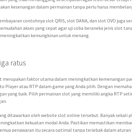
rasakan kesenangan dalam permainan tanpa perlu harus membelan
embayaran contohnya slot QRIS, slot DANA, dan slot OVO juga se
mudahan akses yang cepat agar uji coba beraneka jenis slot tar
an meningkatkan kemungkinan untuk menang.
iga ratus
t merupakan faktor utama dalam meningkatkan kemenangan pada 
o Player atau RTP dalam game yang Anda pilih. Dengan memahami
n yang baik. Pilih permainan slot yang memiliki angka RTP set
an.
ng ditawarkan oleh website slot online tersebut. Banyak sekali
 meningkatkan kekuatan modal Anda. Pastikan memastikan membac
a penawaran itu secara optimal tanpa terjebak dalam aturan 