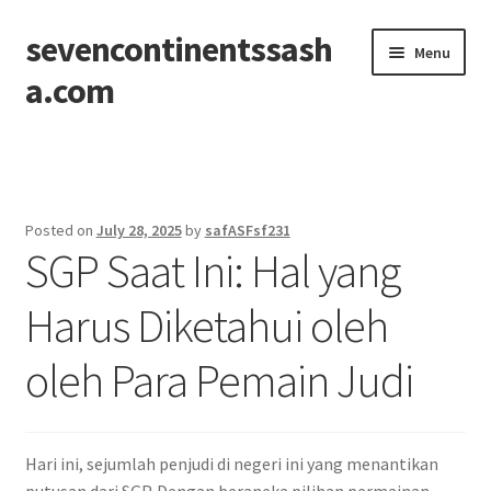
sevencontinentssash
Skip
Skip
Menu
to
to
a.com
navigation
content
Home
Posted on
July 28, 2025
by
safASFsf231
SGP Saat Ini: Hal yang
Harus Diketahui oleh
oleh Para Pemain Judi
Hari ini, sejumlah penjudi di negeri ini yang menantikan