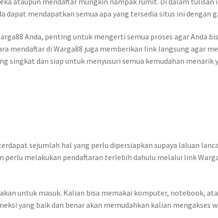
eka ataupun mendaftar mungkin nampak rumit. Di dalam tulisan i
da dapat mendapatkan semua apa yang tersedia situs ini dengan 
rga88 Anda, penting untuk mengerti semua proses agar Anda bis
ara mendaftar di Warga88 juga memberikan link langsung agar m
g singkat dan siap untuk menyusuri semua kemudahan menarik yan
rdapat sejumlah hal yang perlu dipersiapkan supaya laluan lancar
an perlu melakukan pendaftaran terlebih dahulu melalui link Warg
unakan untuk masuk. Kalian bisa memakai komputer, notebook, at
oneksi yang baik dan benar akan memudahkan kalian mengakses 