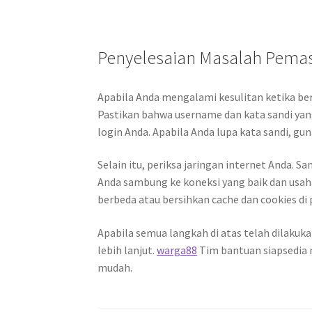
Penyelesaian Masalah Pema
Apabila Anda mengalami kesulitan ketika be
Pastikan bahwa username dan kata sandi yan
login Anda. Apabila Anda lupa kata sandi, gu
Selain itu, periksa jaringan internet Anda. 
Anda sambung ke koneksi yang baik dan usah
berbeda atau bersihkan cache dan cookies di
Apabila semua langkah di atas telah dilaku
lebih lanjut.
warga88
Tim bantuan siapsedia
mudah.