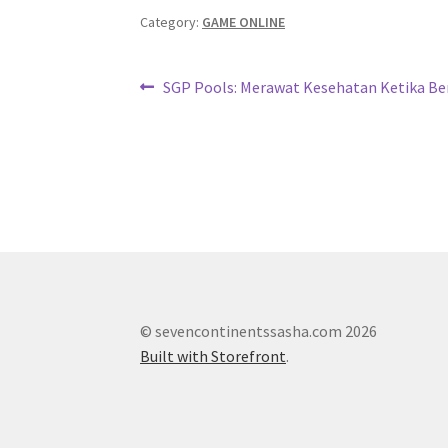
Category:
GAME ONLINE
Post
Previous
SGP Pools: Merawat Kesehatan Ketika Be
post:
navigation
© sevencontinentssasha.com 2026
Built with Storefront
.