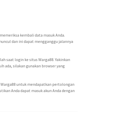
h memeriksa kembali data masuk Anda.
muncul dan ini dapat mengganggu jalannya
lah saat login ke situs Warga88. Yakinkan
ih ada, silakan gunakan browser yang
ice Warga88 untuk mendapatkan pertolongan
tikan Anda dapat masuk akun Anda dengan