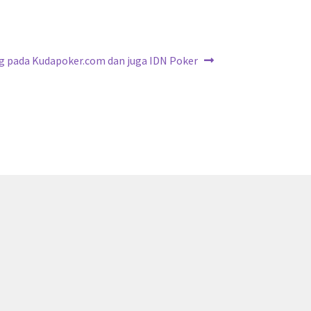
 pada Kudapoker.com dan juga IDN Poker