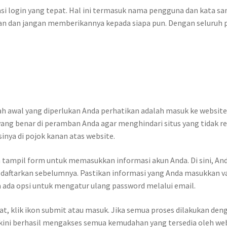
asi login yang tepat. Hal ini termasuk nama pengguna dan kata sa
man dan jangan memberikannya kepada siapa pun. Dengan seluruh 
 awal yang diperlukan Anda perhatikan adalah masuk ke website
ang benar di peramban Anda agar menghindari situs yang tidak 
ya di pojok kanan atas website.
tampil form untuk memasukkan informasi akun Anda. Di sini, A
 daftarkan sebelumnya. Pastikan informasi yang Anda masukkan va
 ada opsi untuk mengatur ulang password melalui email.
at, klik ikon submit atau masuk. Jika semua proses dilakukan de
 kini berhasil mengakses semua kemudahan yang tersedia oleh we