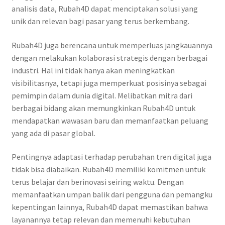
analisis data, Rubah4D dapat menciptakan solusi yang
unik dan relevan bagi pasar yang terus berkembang.
Rubah4D juga berencana untuk memperluas jangkauannya
dengan melakukan kolaborasi strategis dengan berbagai
industri. Hal ini tidak hanya akan meningkatkan
visibilitasnya, tetapi juga memperkuat posisinya sebagai
pemimpin dalam dunia digital. Melibatkan mitra dari
berbagai bidang akan memungkinkan Rubah4D untuk
mendapatkan wawasan baru dan memanfaatkan peluang
yang ada di pasar global.
Pentingnya adaptasi terhadap perubahan tren digital juga
tidak bisa diabaikan. Rubah4D memiliki komitmen untuk
terus belajar dan berinovasi seiring waktu. Dengan
memanfaatkan umpan balik dari pengguna dan pemangku
kepentingan lainnya, Rubah4D dapat memastikan bahwa
layanannya tetap relevan dan memenuhi kebutuhan