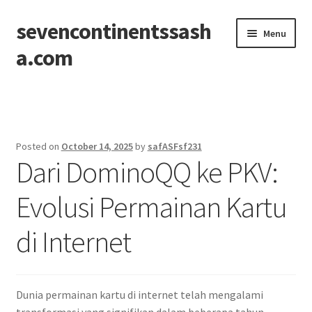
sevencontinentssash
Skip
Skip
Menu
to
to
a.com
navigation
content
Home
Posted on
October 14, 2025
by
safASFsf231
Dari DominoQQ ke PKV:
Evolusi Permainan Kartu
di Internet
Dunia permainan kartu di internet telah mengalami