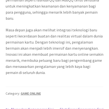
permainan seperti BandarQQ dan AduQQ terus berusaha
untuk meningkatkan keamanan dan kenyamanan bagi
para pengguna, sehingga menarik lebih banyak pemain
baru.
Masa depan juga akan melihat integrasi teknologi baru
seperti kecerdasan buatan dan realitas virtual dalam dunia
permainan kartu. Dengan teknologi ini, pengalaman
bermain akan menjadi lebih imersif dan menyenangkan.
Inovasi ini akan membuat permainan kartu online semakin
menarik, membuka peluang baru bagi pengembang game
dan menawarkan pengalaman yang lebih kaya bagi
pemain di seluruh dunia.
Category:
GAME ONLINE