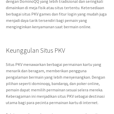
dengan DominoQQ yang lebih tradisional dan seringkali
dimainkan di meja fisik atau situs tertentu. Ketersediaan
berbagai situs PKV games dan fitur login yang mudah juga
menjadi daya tarik tersendiri bagi pemain yang
menginginkan kenyamanan saat bermain online.
Keunggulan Situs PKV
Situs PKV menawarkan berbagai permainan kartu yang
menarik dan beragam, memberikan pengguna
pengalaman bermain yang lebih menyenangkan. Dengan
pilihan seperti dominoqq, bandarqq, dan poker online,
pemain dapat memilih permainan sesuai selera mereka.
Keberagaman ini menjadikan situs PKV sebagai destinasi
utama bagi para pecinta permainan kartu di internet.