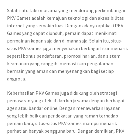
Salah satu faktor utama yang mendorong perkembangan
PKV Games adalah kemajuan teknologi dan aksesibilitas
internet yang semakin luas. Dengan adanya aplikasi PKV
Games yang dapat diunduh, pemain dapat menikmati
permainan kapan saja dan di mana saja. Selain itu, situs-
situs PKV Games juga menyediakan berbagai fitur menarik
seperti bonus pendaftaran, promosi harian, dan sistem
keamanan yang canggih, memastikan pengalaman
bermain yang aman dan menyenangkan bagi setiap
anggota.
Keberhasilan PKV Games juga didukung oleh strategi
pemasaran yang efektif dan kerja sama dengan berbagai
agen atau bandar online. Dengan menawarkan layanan
yang lebih baik dan pendekatan yang ramah terhadap
pemain baru, situs-situs PKV Games mampu menarik
perhatian banyak pengguna baru. Dengan demikian, PKV