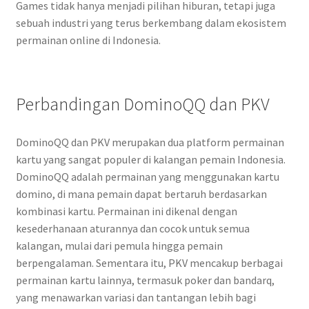
Games tidak hanya menjadi pilihan hiburan, tetapi juga
sebuah industri yang terus berkembang dalam ekosistem
permainan online di Indonesia.
Perbandingan DominoQQ dan PKV
DominoQQ dan PKV merupakan dua platform permainan
kartu yang sangat populer di kalangan pemain Indonesia.
DominoQQ adalah permainan yang menggunakan kartu
domino, di mana pemain dapat bertaruh berdasarkan
kombinasi kartu. Permainan ini dikenal dengan
kesederhanaan aturannya dan cocok untuk semua
kalangan, mulai dari pemula hingga pemain
berpengalaman. Sementara itu, PKV mencakup berbagai
permainan kartu lainnya, termasuk poker dan bandarq,
yang menawarkan variasi dan tantangan lebih bagi