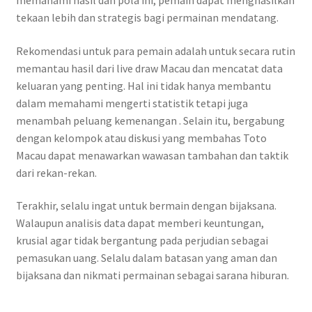
memahami hasil dan pola ini, pemain dapat menghasilkan
tekaan lebih dan strategis bagi permainan mendatang.
Rekomendasi untuk para pemain adalah untuk secara rutin
memantau hasil dari live draw Macau dan mencatat data
keluaran yang penting. Hal ini tidak hanya membantu
dalam memahami mengerti statistik tetapi juga
menambah peluang kemenangan . Selain itu, bergabung
dengan kelompok atau diskusi yang membahas Toto
Macau dapat menawarkan wawasan tambahan dan taktik
dari rekan-rekan.
Terakhir, selalu ingat untuk bermain dengan bijaksana.
Walaupun analisis data dapat memberi keuntungan,
krusial agar tidak bergantung pada perjudian sebagai
pemasukan uang. Selalu dalam batasan yang aman dan
bijaksana dan nikmati permainan sebagai sarana hiburan.