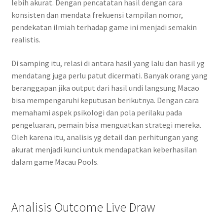
lebih akurat. Dengan pencatatan hasil dengan cara
konsisten dan mendata frekuensi tampilan nomor,
pendekatan ilmiah terhadap game ini menjadi semakin
realistis.
Di samping itu, relasi di antara hasil yang lalu dan hasil yg
mendatang juga perlu patut dicermati. Banyak orang yang
beranggapan jika output dari hasil undi langsung Macao
bisa mempengaruhi keputusan berikutnya. Dengan cara
memahami aspek psikologi dan pola perilaku pada
pengeluaran, pemain bisa menguatkan strategi mereka.
Oleh karena itu, analisis yg detail dan perhitungan yang
akurat menjadi kunci untuk mendapatkan keberhasilan
dalam game Macau Pools.
Analisis Outcome Live Draw