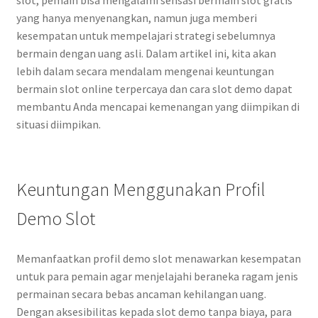
yang hanya menyenangkan, namun juga memberi
kesempatan untuk mempelajari strategi sebelumnya
bermain dengan uang asli. Dalam artikel ini, kita akan
lebih dalam secara mendalam mengenai keuntungan
bermain slot online terpercaya dan cara slot demo dapat
membantu Anda mencapai kemenangan yang diimpikan di
situasi diimpikan.
Keuntungan Menggunakan Profil
Demo Slot
Memanfaatkan profil demo slot menawarkan kesempatan
untuk para pemain agar menjelajahi beraneka ragam jenis
permainan secara bebas ancaman kehilangan uang.
Dengan aksesibilitas kepada slot demo tanpa biaya, para