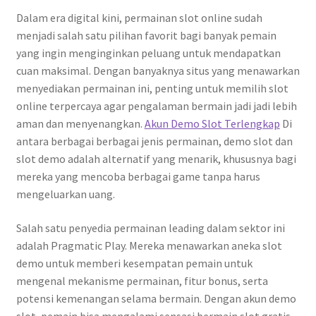
Dalam era digital kini, permainan slot online sudah
menjadi salah satu pilihan favorit bagi banyak pemain
yang ingin menginginkan peluang untuk mendapatkan
cuan maksimal. Dengan banyaknya situs yang menawarkan
menyediakan permainan ini, penting untuk memilih slot
online terpercaya agar pengalaman bermain jadi jadi lebih
aman dan menyenangkan.
Akun Demo Slot Terlengkap
Di
antara berbagai berbagai jenis permainan, demo slot dan
slot demo adalah alternatif yang menarik, khususnya bagi
mereka yang mencoba berbagai game tanpa harus
mengeluarkan uang.
Salah satu penyedia permainan leading dalam sektor ini
adalah Pragmatic Play. Mereka menawarkan aneka slot
demo untuk memberi kesempatan pemain untuk
mengenal mekanisme permainan, fitur bonus, serta
potensi kemenangan selama bermain. Dengan akun demo
slot, pemain bisa mengalami sensasi bermain slot gratis