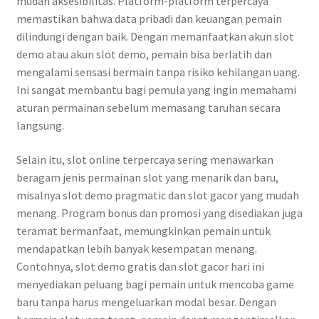
mudah aksesibilitas. Platform-platform terpercaya
memastikan bahwa data pribadi dan keuangan pemain
dilindungi dengan baik. Dengan memanfaatkan akun slot
demo atau akun slot demo, pemain bisa berlatih dan
mengalami sensasi bermain tanpa risiko kehilangan uang.
Ini sangat membantu bagi pemula yang ingin memahami
aturan permainan sebelum memasang taruhan secara
langsung.
Selain itu, slot online terpercaya sering menawarkan
beragam jenis permainan slot yang menarik dan baru,
misalnya slot demo pragmatic dan slot gacor yang mudah
menang. Program bonus dan promosi yang disediakan juga
teramat bermanfaat, memungkinkan pemain untuk
mendapatkan lebih banyak kesempatan menang.
Contohnya, slot demo gratis dan slot gacor hari ini
menyediakan peluang bagi pemain untuk mencoba game
baru tanpa harus mengeluarkan modal besar. Dengan