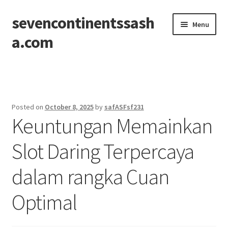
sevencontinentssash
Skip
Skip
Menu
to
to
a.com
navigation
content
Home
Posted on
October 8, 2025
by
safASFsf231
Keuntungan Memainkan
Slot Daring Terpercaya
dalam rangka Cuan
Optimal