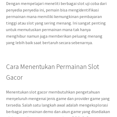
Dengan mempelajari meneliti berbagai slot uji coba dari
penyedia penyedia ini, pemain bisa mengidentifikasi
permainan mana memiliki kemungkinan pembayaran
tinggi atau slot yang sering menang. Ini sangat penting
untuk memutuskan permainan mana tak hanya
menghibur namun juga memberikan peluang menang
yang lebih baik saat bertaruh secara sebenarnya.
Cara Menentukan Permainan Slot
Gacor
Menentukan slot gacor membutuhkan pengetahuan
menyeluruh mengenai jenis game dan provider game yang
tersedia. Salah satu langkah awal adalah mengeksplorasi
berbagai permainan demo dan akun game yang disediakan