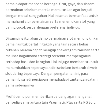
pemain dapat mencoba berbagai fitur, gaya, dan sistem
permainan sebelum mereka memutuskan agar berjudi
dengan modal sungguhan. Hal ini amat bermanfaat untuk
memahami alur permainan serta menemukan slot yang
paling cocok sesuai dengan preferensi individu.
Di samping itu, akun demo permainan slot memungkinkan
pemain untuk berlatih taktik yang lain secara bebas
tekanan. Mereka dapat menguji anekaragam taruhan serta
melihat bagaimana strategi tersebut mempengaruhi
terhadap hasil dan kerugian. Hal ini juga membantu untuk
menumbuhkan kepercayaan diri sebelum bertaruh di web
slot daring tepercaya. Dengan pengalaman ini, para
pemain bisa jadi persiapan menghadapi tantangan dalam
game sebenarnya.
Profil demo pun memberikan peluang agar mengenal
penyedia game antara lain Pragmatic Play serta PG Soft.