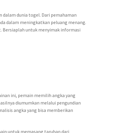
man dalam dunia togel. Dari pemahaman
u Anda dalam meningkatkan peluang menang.
. Bersiaplah untuk menyimak informasi
ainan ini, pemain memilih angka yang
n hasilnya diumumkan melalui pengundian
analisis angka yang bisa memberikan
main untuk memasang taruhan dari