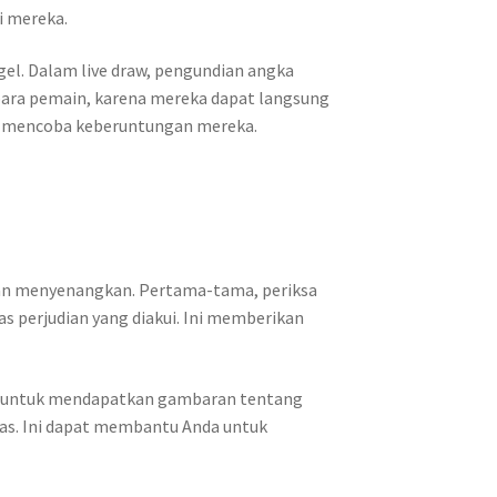
i mereka.
gel. Dalam live draw, pengundian angka
 para pemain, karena mereka dapat langsung
uk mencoba keberuntungan mereka.
dan menyenangkan. Pertama-tama, periksa
itas perjudian yang diakui. Ini memberikan
lain untuk mendapatkan gambaran tentang
tas. Ini dapat membantu Anda untuk