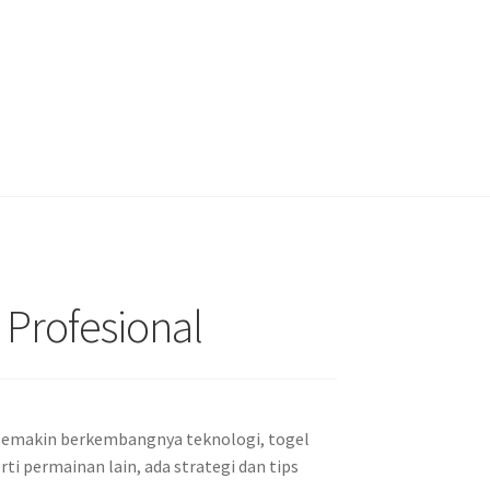
 Profesional
n semakin berkembangnya teknologi, togel
i permainan lain, ada strategi dan tips