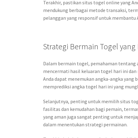
Terakhir, pastikan situs togel online yang
mendukung berbagai metode transaksi, termas
pelanggan yang responsif untuk membantu An
Strategi Bermain Togel yang 
Dalam bermain togel, pemahaman tentang ang
mencermati hasil keluaran togel hari ini d
Anda dapat menemukan angka-angka yang ber
memprediksi angka togel hari ini yang mung
Selanjutnya, penting untuk memilih situs to
fasilitas dan kemudahan bagi pemain, terma
yang aman juga sangat penting untuk menja
dalam menentukan strategi permainan.