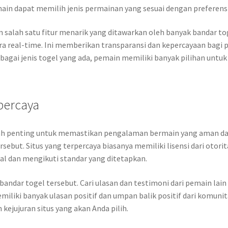
main dapat memilih jenis permainan yang sesuai dengan preferens
n salah satu fitur menarik yang ditawarkan oleh banyak bandar to
ara real-time. Ini memberikan transparansi dan kepercayaan bagi
agai jenis togel yang ada, pemain memiliki banyak pilihan unt
rpercaya
gkah penting untuk memastikan pengalaman bermain yang aman 
tersebut. Situs yang terpercaya biasanya memiliki lisensi dari otor
al dan mengikuti standar yang ditetapkan.
 bandar togel tersebut. Cari ulasan dan testimoni dari pemain 
iliki banyak ulasan positif dan umpan balik positif dari komuni
kejujuran situs yang akan Anda pilih.