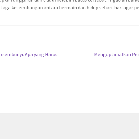
aga keseimbangan antara bermain dan hidup sehari-hari agar pe
Next
rsembunyi: Apa yang Harus
Mengoptimalkan Pen
post: