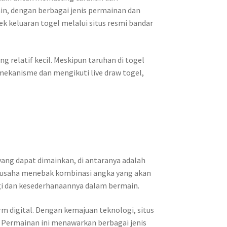
n, dengan berbagai jenis permainan dan
ek keluaran togel melalui situs resmi bandar
relatif kecil. Meskipun taruhan di togel
kanisme dan mengikuti live draw togel,
ang dapat dimainkan, di antaranya adalah
erusaha menebak kombinasi angka yang akan
ggi dan kesederhanaannya dalam bermain.
rm digital. Dengan kemajuan teknologi, situs
. Permainan ini menawarkan berbagai jenis