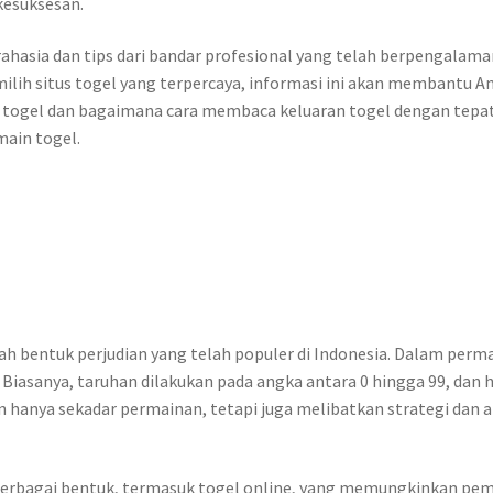
kesuksesan.
rahasia dan tips dari bandar profesional yang telah berpengala
emilih situs togel yang terpercaya, informasi ini akan membant
 togel dan bagaimana cara membaca keluaran togel dengan tepat
ain togel.
uah bentuk perjudian yang telah populer di Indonesia. Dalam perm
. Biasanya, taruhan dilakukan pada angka antara 0 hingga 99, da
n hanya sekadar permainan, tetapi juga melibatkan strategi dan 
 berbagai bentuk, termasuk togel online, yang memungkinkan pe