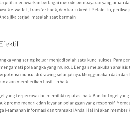
 Anda pilih menawarkan berbagai metode pembayaran yang aman dan
uk e-wallet, transfer bank, dan kartu kredit. Selain itu, periks
da jika terjadi masalah saat bermain.
Efektif
ka yang sering keluar menjadi salah satu kunci sukses. Para p
an mengamati pola angka yang muncul. Dengan melakukan analisis
potensi muncul di drawing selanjutnya. Menggunakan data dari 
kin akan memberikan hasil terbaik.
gel yang terpercaya dan memiliki reputasi baik. Bandar togel ya
suk promo menarik dan layanan pelanggan yang responsif. Memast
ga keamanan informasi dan transaksi Anda. Hal ini akan member