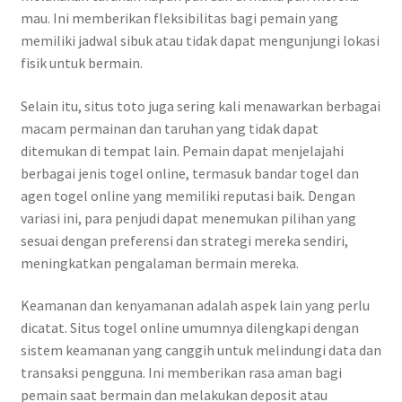
mau. Ini memberikan fleksibilitas bagi pemain yang
memiliki jadwal sibuk atau tidak dapat mengunjungi lokasi
fisik untuk bermain.
Selain itu, situs toto juga sering kali menawarkan berbagai
macam permainan dan taruhan yang tidak dapat
ditemukan di tempat lain. Pemain dapat menjelajahi
berbagai jenis togel online, termasuk bandar togel dan
agen togel online yang memiliki reputasi baik. Dengan
variasi ini, para penjudi dapat menemukan pilihan yang
sesuai dengan preferensi dan strategi mereka sendiri,
meningkatkan pengalaman bermain mereka.
Keamanan dan kenyamanan adalah aspek lain yang perlu
dicatat. Situs togel online umumnya dilengkapi dengan
sistem keamanan yang canggih untuk melindungi data dan
transaksi pengguna. Ini memberikan rasa aman bagi
pemain saat bermain dan melakukan deposit atau