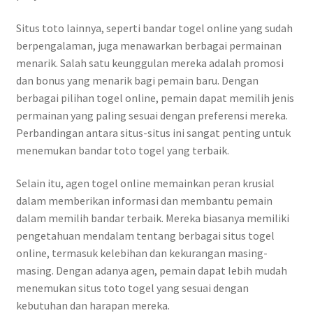
Situs toto lainnya, seperti bandar togel online yang sudah
berpengalaman, juga menawarkan berbagai permainan
menarik. Salah satu keunggulan mereka adalah promosi
dan bonus yang menarik bagi pemain baru. Dengan
berbagai pilihan togel online, pemain dapat memilih jenis
permainan yang paling sesuai dengan preferensi mereka.
Perbandingan antara situs-situs ini sangat penting untuk
menemukan bandar toto togel yang terbaik.
Selain itu, agen togel online memainkan peran krusial
dalam memberikan informasi dan membantu pemain
dalam memilih bandar terbaik. Mereka biasanya memiliki
pengetahuan mendalam tentang berbagai situs togel
online, termasuk kelebihan dan kekurangan masing-
masing. Dengan adanya agen, pemain dapat lebih mudah
menemukan situs toto togel yang sesuai dengan
kebutuhan dan harapan mereka.