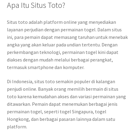
Apa Itu Situs Toto?
Situs toto adalah platform online yang menyediakan
layanan perjudian dengan permainan togel. Dalam situs
ini, para pemain dapat memasang taruhan untuk menebak
angka yang akan keluar pada undian tertentu. Dengan
perkembangan teknologi, permainan togel kini dapat
diakses dengan mudah melalui berbagai perangkat,
termasuk smartphone dan komputer.
Di Indonesia, situs toto semakin populer di kalangan
penjudi online. Banyak orang memilih bermain di situs
toto karena kemudahan akses dan variasi permainan yang
ditawarkan. Pemain dapat menemukan berbagai jenis
permainan togel, seperti togel Singapura, togel
Hongkong, dan berbagai pasaran lainnya dalam satu
platform.