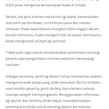
lebih jelas mengenai kemampuan kuda di lomba.
Selain, cek pula elemen eksternal yg dapat menentukan
outcome perlombaan, contohnya cuaca dan situasi
lintasan. Kuda-kuda khusus mungkin lebih unggul dalam
kondisi tertentu, maka mengerti hal ini dapat membantu
Anda mengambil pilihan yg optimal.
Tidak usah ragu untuk melaksanakan penelitian tentang
peserta dan pengendara mereka sebelum memasang
taruhan.
Sebagai penutup, penting dalam tetap memantau update
mengenai kuda balap yang anda tentukan. Berita terbaru
soal kondisi peserta, ganti jockey, dan elemen lainnya
mampu sangat mempengaruhi. Menggunakan informasi
yg akurat dan terbaru, Anda dapat memaksimalkan
kesempatan Anda untuk menang dalam permainan