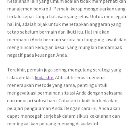
Kesalahan lain yang umum adalah tidak memperhatikan
manajemen bankroll. Pemain kerap mengeluarkan uang
terlalu cepat tanpa batasan yang jelas. Untuk mencegah
hal ini, adalah bijak untuk menetapkan anggaran yang
tetap sebelum bermain dan ikuti itu. Hal ini akan
membantu Anda bermain secara bertanggung jawab dan
menghindari kerugian besar yang mungkin berdampak
negatif pada keuangan Anda.
Terakhir, pemain juga sering mengulang strategi yang
tidak efektif.
kuda slot
Alih-alih terus-menerus
menerapkan metode yang sama, penting untuk
mengevaluasi permainan situasi Anda dengan seksama
dan mencari solusi baru. Cobalah teknik berbeda dan
pelajari pengalaman Anda. Dengan cara ini, Anda akan
dapat mencegah terjebak dalam siklus kekalahan dan
meningkatkan peluang menang di kudaslot.