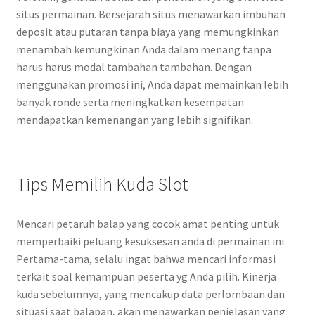
situs permainan. Bersejarah situs menawarkan imbuhan
deposit atau putaran tanpa biaya yang memungkinkan
menambah kemungkinan Anda dalam menang tanpa
harus harus modal tambahan tambahan. Dengan
menggunakan promosi ini, Anda dapat memainkan lebih
banyak ronde serta meningkatkan kesempatan
mendapatkan kemenangan yang lebih signifikan.
Tips Memilih Kuda Slot
Mencari petaruh balap yang cocok amat penting untuk
memperbaiki peluang kesuksesan anda di permainan ini.
Pertama-tama, selalu ingat bahwa mencari informasi
terkait soal kemampuan peserta yg Anda pilih. Kinerja
kuda sebelumnya, yang mencakup data perlombaan dan
situasi saat balapan, akan menawarkan penjelasan yang