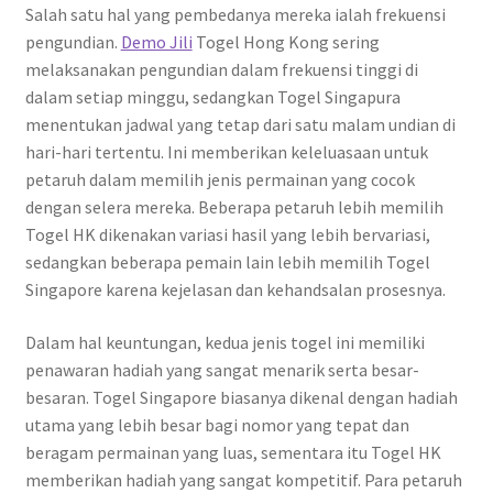
Salah satu hal yang pembedanya mereka ialah frekuensi
pengundian.
Demo Jili
Togel Hong Kong sering
melaksanakan pengundian dalam frekuensi tinggi di
dalam setiap minggu, sedangkan Togel Singapura
menentukan jadwal yang tetap dari satu malam undian di
hari-hari tertentu. Ini memberikan keleluasaan untuk
petaruh dalam memilih jenis permainan yang cocok
dengan selera mereka. Beberapa petaruh lebih memilih
Togel HK dikenakan variasi hasil yang lebih bervariasi,
sedangkan beberapa pemain lain lebih memilih Togel
Singapore karena kejelasan dan kehandsalan prosesnya.
Dalam hal keuntungan, kedua jenis togel ini memiliki
penawaran hadiah yang sangat menarik serta besar-
besaran. Togel Singapore biasanya dikenal dengan hadiah
utama yang lebih besar bagi nomor yang tepat dan
beragam permainan yang luas, sementara itu Togel HK
memberikan hadiah yang sangat kompetitif. Para petaruh