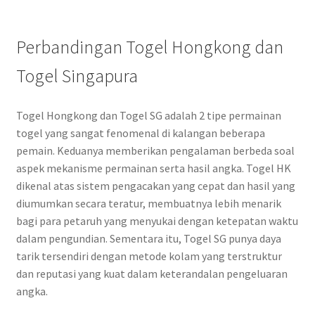
Perbandingan Togel Hongkong dan
Togel Singapura
Togel Hongkong dan Togel SG adalah 2 tipe permainan
togel yang sangat fenomenal di kalangan beberapa
pemain. Keduanya memberikan pengalaman berbeda soal
aspek mekanisme permainan serta hasil angka. Togel HK
dikenal atas sistem pengacakan yang cepat dan hasil yang
diumumkan secara teratur, membuatnya lebih menarik
bagi para petaruh yang menyukai dengan ketepatan waktu
dalam pengundian. Sementara itu, Togel SG punya daya
tarik tersendiri dengan metode kolam yang terstruktur
dan reputasi yang kuat dalam keterandalan pengeluaran
angka.