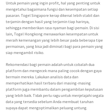
Untuk pemain yang ingin profit, hal yang penting untuk
mengetahui bagaimana fungsi dan kesempatan setiap
pasaran. Togel Singapore kerap dikenal lebih stabil dan
terjamin dengan hasil yang terjamin tiap harinya,
sehingga memberikan rasa nyaman bagi pemain. Di sisi
lain, Togel Hongkong menawarkan kesempatan untuk
meraih kemenangan yang lebih besar pada beberapa tipe
permainan, yang bisa jadi diminati bagi para pemain yang
siap mengambil risiko.
Rekomendasi bagi pemain adalah untuk cobalah dua
platform dan mengecek mana paling cocok dengan gaya
bermain mereka. Lakukan analisis data dan
memperhatikan hasil terbaru dari masing-masing
platform juga membantu dalam pengambilan keputusan
yang lebih baik. Tidak perlu ragu untuk menjelajahi segala
data yang tersedia sebelum Anda membuat taruhan
supaya dapat mengoptimalkan peluang untung.