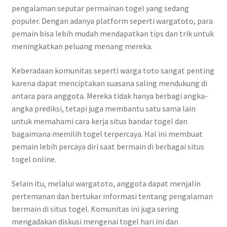
pengalaman seputar permainan togel yang sedang
populer. Dengan adanya platform seperti wargatoto, para
pemain bisa lebih mudah mendapatkan tips dan trik untuk
meningkatkan peluang menang mereka.
Keberadaan komunitas seperti warga toto sangat penting
karena dapat menciptakan suasana saling mendukung di
antara para anggota. Mereka tidak hanya berbagi angka-
angka prediksi, tetapi juga membantu satu sama lain
untuk memahami cara kerja situs bandar togel dan
bagaimana memilih togel terpercaya. Hal ini membuat
pemain lebih percaya diri saat bermain di berbagai situs
togel online.
Selain itu, melalui wargatoto, anggota dapat menjalin
pertemanan dan bertukar informasi tentang pengalaman
bermain di situs togel. Komunitas ini juga sering
mengadakan diskusi mengenai togel hari ini dan