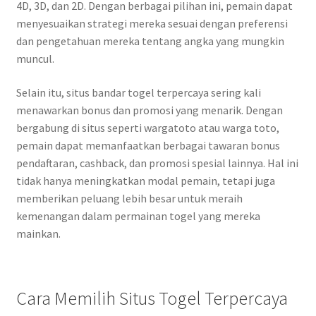
4D, 3D, dan 2D. Dengan berbagai pilihan ini, pemain dapat
menyesuaikan strategi mereka sesuai dengan preferensi
dan pengetahuan mereka tentang angka yang mungkin
muncul.
Selain itu, situs bandar togel terpercaya sering kali
menawarkan bonus dan promosi yang menarik. Dengan
bergabung di situs seperti wargatoto atau warga toto,
pemain dapat memanfaatkan berbagai tawaran bonus
pendaftaran, cashback, dan promosi spesial lainnya. Hal ini
tidak hanya meningkatkan modal pemain, tetapi juga
memberikan peluang lebih besar untuk meraih
kemenangan dalam permainan togel yang mereka
mainkan.
Cara Memilih Situs Togel Terpercaya