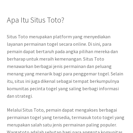
Apa Itu Situs Toto?
Situs Toto merupakan platform yang menyediakan
layanan permainan togel secara online. Di sini, para
pemain dapat bertaruh pada angka pilihan mereka dan
berharap untuk meraih kemenangan. Situs Toto
menawarkan berbagai jenis permainan dan peluang
menang yang menarik bagi para penggemar togel. Selain
itu, situs ini juga dikenal sebagai tempat berkumpulnya
komunitas pecinta togel yang saling berbagi informasi
dan strategi.
Melalui Situs Toto, pemain dapat mengakses berbagai
permainan togel yang tersedia, termasuk toto togel yang
merupakan salah satu jenis permainan paling populer.
Wargatoto adalah sebutan bagi para anggota komunitas