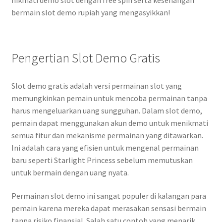
bermain slot demo rupiah yang mengasyikkan!
Pengertian Slot Demo Gratis
Slot demo gratis adalah versi permainan slot yang
memungkinkan pemain untuk mencoba permainan tanpa
harus mengeluarkan uang sungguhan. Dalam slot demo,
pemain dapat menggunakan akun demo untuk menikmati
semua fitur dan mekanisme permainan yang ditawarkan.
Ini adalah cara yang efisien untuk mengenal permainan
baru seperti Starlight Princess sebelum memutuskan
untuk bermain dengan uang nyata.
Permainan slot demo ini sangat populer di kalangan para
pemain karena mereka dapat merasakan sensasi bermain
tanpa risiko finansial. Salah satu contoh yang menarik