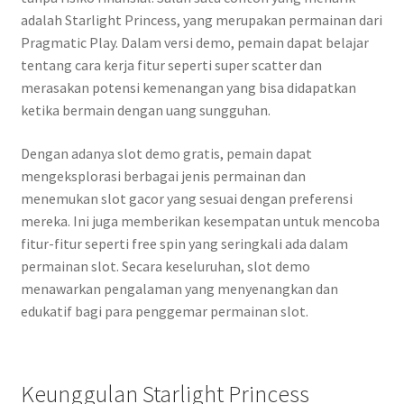
adalah Starlight Princess, yang merupakan permainan dari
Pragmatic Play. Dalam versi demo, pemain dapat belajar
tentang cara kerja fitur seperti super scatter dan
merasakan potensi kemenangan yang bisa didapatkan
ketika bermain dengan uang sungguhan.
Dengan adanya slot demo gratis, pemain dapat
mengeksplorasi berbagai jenis permainan dan
menemukan slot gacor yang sesuai dengan preferensi
mereka. Ini juga memberikan kesempatan untuk mencoba
fitur-fitur seperti free spin yang seringkali ada dalam
permainan slot. Secara keseluruhan, slot demo
menawarkan pengalaman yang menyenangkan dan
edukatif bagi para penggemar permainan slot.
Keunggulan Starlight Princess