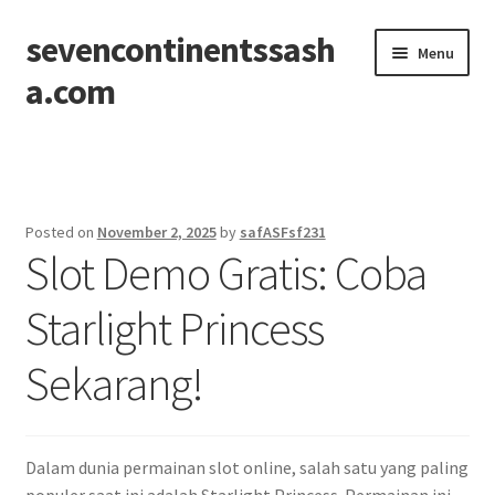
sevencontinentssash
Skip
Skip
Menu
to
to
a.com
navigation
content
Home
Posted on
November 2, 2025
by
safASFsf231
Slot Demo Gratis: Coba
Starlight Princess
Sekarang!
Dalam dunia permainan slot online, salah satu yang paling