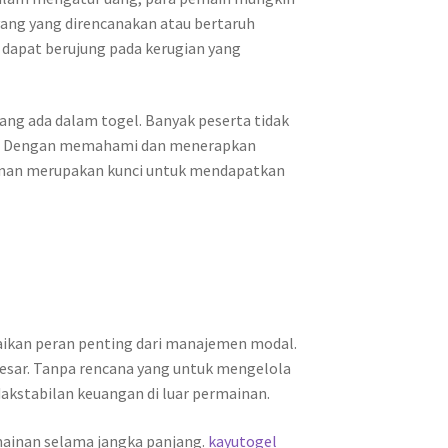
yang yang direncanakan atau bertaruh
 dapat berujung pada kerugian yang
ng ada dalam togel. Banyak peserta tidak
han. Dengan memahami dan menerapkan
mainan merupakan kunci untuk mendapatkan
ikan peran penting dari manajemen modal.
esar. Tanpa rencana yang untuk mengelola
akstabilan keuangan di luar permainan.
ainan selama jangka panjang.
kayutogel