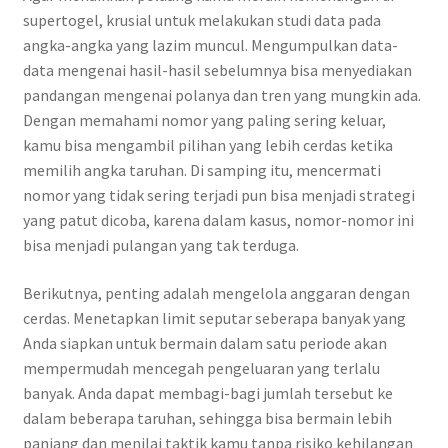
supertogel, krusial untuk melakukan studi data pada
angka-angka yang lazim muncul. Mengumpulkan data-
data mengenai hasil-hasil sebelumnya bisa menyediakan
pandangan mengenai polanya dan tren yang mungkin ada.
Dengan memahami nomor yang paling sering keluar,
kamu bisa mengambil pilihan yang lebih cerdas ketika
memilih angka taruhan. Di samping itu, mencermati
nomor yang tidak sering terjadi pun bisa menjadi strategi
yang patut dicoba, karena dalam kasus, nomor-nomor ini
bisa menjadi pulangan yang tak terduga.
Berikutnya, penting adalah mengelola anggaran dengan
cerdas. Menetapkan limit seputar seberapa banyak yang
Anda siapkan untuk bermain dalam satu periode akan
mempermudah mencegah pengeluaran yang terlalu
banyak. Anda dapat membagi-bagi jumlah tersebut ke
dalam beberapa taruhan, sehingga bisa bermain lebih
panjang dan menilai taktik kamu tanpa risiko kehilangan