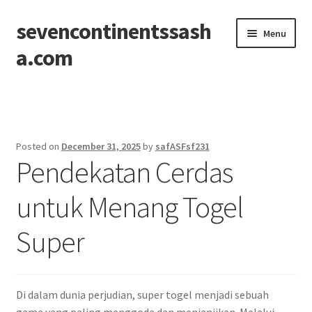
sevencontinentssash
Skip
Skip
Menu
to
to
a.com
navigation
content
Home
Posted on
December 31, 2025
by
safASFsf231
Pendekatan Cerdas
untuk Menang Togel
Super
Di dalam dunia perjudian, super togel menjadi sebuah