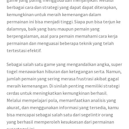
game yang paling menggoda dan menjanjikan. Melalui
berbagai cara dan strategi yang dapat dapat diterapkan,
kemungkinan untuk meraih kemenangan dalam
permainan ini bisa menjadi tinggi. Siapa pun bisa terjun ke
dalamnya, baik yang baru maupun pemain yang
berpengalaman, asal para pemain memahami cara kerja
permainan dan menguasai beberapa teknik yang telah
tertestasi efektif.
Sebagai salah satu game yang mengandalkan angka, super
togel menawarkan hiburan dan ketegangan serta. Namun,
jumlah pemain yang sering merasa frustrasi akibat gagal
meraih kemenangan. Di sinilah penting memiliki strategi
cerdas untuk meningkatkan kemungkinan berhasil.
Melalui mempelajari pola, memanfaatkan analisis yang
akurat, dan menggunakan informasi yang tersedia, kamu
bisa mencapai sebagai salah satu dari segelintir orang
yang berhasil memperoleh kesuksesan dari permainan
supertogel ini.