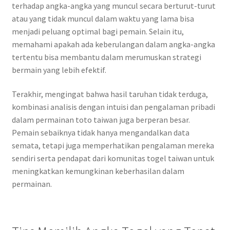
terhadap angka-angka yang muncul secara berturut-turut
atau yang tidak muncul dalam waktu yang lama bisa
menjadi peluang optimal bagi pemain. Selain itu,
memahami apakah ada keberulangan dalam angka-angka
tertentu bisa membantu dalam merumuskan strategi
bermain yang lebih efektif.
Terakhir, mengingat bahwa hasil taruhan tidak terduga,
kombinasi analisis dengan intuisi dan pengalaman pribadi
dalam permainan toto taiwan juga berperan besar.
Pemain sebaiknya tidak hanya mengandalkan data
semata, tetapi juga memperhatikan pengalaman mereka
sendiri serta pendapat dari komunitas togel taiwan untuk
meningkatkan kemungkinan keberhasilan dalam
permainan.