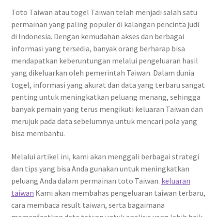
Toto Taiwan atau togel Taiwan telah menjadi salah satu
permainan yang paling populer di kalangan pencinta judi
di Indonesia. Dengan kemudahan akses dan berbagai
informasi yang tersedia, banyak orang berharap bisa
mendapatkan keberuntungan melalui pengeluaran hasil
yang dikeluarkan oleh pemerintah Taiwan. Dalam dunia
togel, informasi yang akurat dan data yang terbaru sangat
penting untuk meningkatkan peluang menang, sehingga
banyak pemain yang terus mengikuti keluaran Taiwan dan
merujuk pada data sebelumnya untuk mencari pola yang
bisa membantu.
Melalui artikel ini, kami akan menggali berbagai strategi
dan tips yang bisa Anda gunakan untuk meningkatkan
peluang Anda dalam permainan toto Taiwan.
keluaran
taiwan
Kami akan membahas pengeluaran taiwan terbaru,
cara membaca result taiwan, serta bagaimana
memanfaatkan data taiwan untuk analisis yang lebih baik.