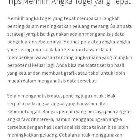
Tips Memilih Angka Togel yang Tepat
Memilih angka togel yang tepat merupakan langkah
penting dalam meningkatkan peluang menang. Salah satu
strategi yang bisa digunakan adalah menganalisis data
pengeluaran sebelumnya. Melihat pola atau angka-angka
yang sering muncul dalam keluaran taiwan dapat
memberikan wawasan tentang angka mana yang mungkin
berpotensi keluar lagi. Anda bisa mencatat setiap hasil
yang keluar dan membuat grafik atau tabel untuk lebih
mudah dalam menganalisis data tersebut.
Selain menganalisis data, penting juga untuk tidak
terpaku pada angka-angka yang hanya bersifat
keberuntungan. Banyak pemain yang percaya pada angka-
angka favorit mereka, namun menggabungkan angka
tersebut dengan hasil dari analisis data taiwan bisa lebih
meningkatkan peluang. Cobalah untuk menggunakan