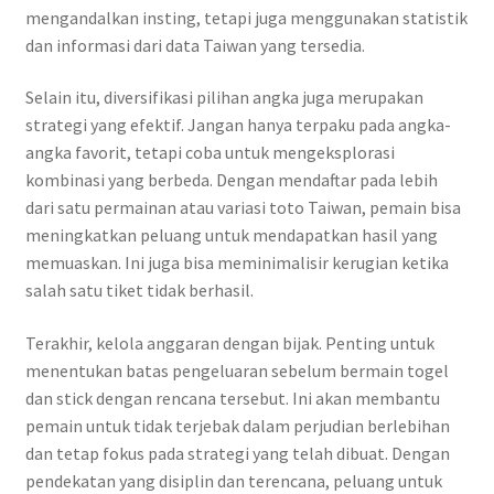
mengandalkan insting, tetapi juga menggunakan statistik
dan informasi dari data Taiwan yang tersedia.
Selain itu, diversifikasi pilihan angka juga merupakan
strategi yang efektif. Jangan hanya terpaku pada angka-
angka favorit, tetapi coba untuk mengeksplorasi
kombinasi yang berbeda. Dengan mendaftar pada lebih
dari satu permainan atau variasi toto Taiwan, pemain bisa
meningkatkan peluang untuk mendapatkan hasil yang
memuaskan. Ini juga bisa meminimalisir kerugian ketika
salah satu tiket tidak berhasil.
Terakhir, kelola anggaran dengan bijak. Penting untuk
menentukan batas pengeluaran sebelum bermain togel
dan stick dengan rencana tersebut. Ini akan membantu
pemain untuk tidak terjebak dalam perjudian berlebihan
dan tetap fokus pada strategi yang telah dibuat. Dengan
pendekatan yang disiplin dan terencana, peluang untuk