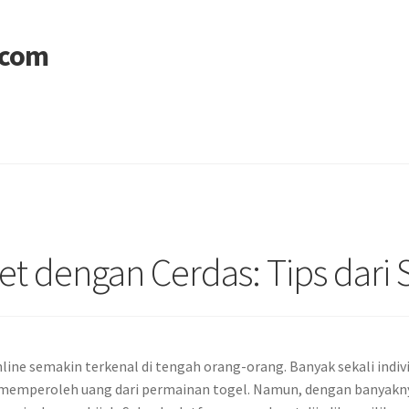
.com
net dengan Cerdas: Tips dari S
online semakin terkenal di tengah orang-orang. Banyak sekali ind
mperoleh uang dari permainan togel. Namun, dengan banyaknya w