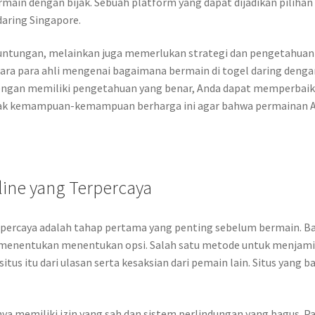
main dengan bijak. Sebuah platform yang dapat dijadikan pilih
aring Singapore.
runtungan, melainkan juga memerlukan strategi dan pengetahua
 para para ahli mengenai bagaimana bermain di togel daring denga
 Dengan memiliki pengetahuan yang benar, Anda dapat memperbai
mak kemampuan-kemampuan berharga ini agar bahwa permainan And
ine yang Terpercaya
rpercaya adalah tahap pertama yang penting sebelum bermain. Ba
menentukan menentukan opsi. Salah satu metode untuk menjamin
tus itu dari ulasan serta kesaksian dari pemain lain. Situs yang 
nya memiliki izin yang sah dan sistem perlindungan yang bagus. P