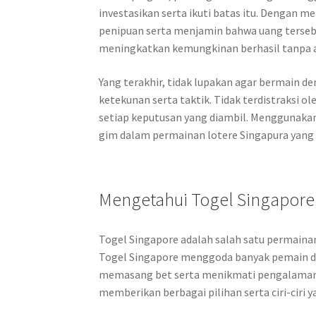
investasikan serta ikuti batas itu. Denga
penipuan serta menjamin bahwa uang tersebu
meningkatkan kemungkinan berhasil tanpa ad
Yang terakhir, tidak lupakan agar bermain
ketekunan serta taktik. Tidak terdistraksi o
setiap keputusan yang diambil. Menggunakan
gim dalam permainan lotere Singapura yang 
Mengetahui Togel Singapore 
Togel Singapore adalah salah satu permainan
Togel Singapore menggoda banyak pemain dar
memasang bet serta menikmati pengalaman 
memberikan berbagai pilihan serta ciri-cir