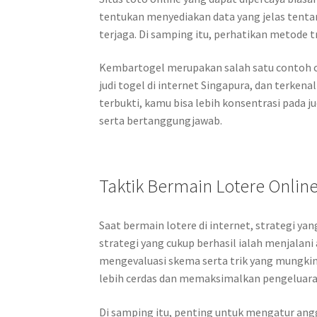
tentukan menyediakan data yang jelas tentan
terjaga. Di samping itu, perhatikan metode 
Kembartogel merupakan salah satu contoh co
judi togel di internet Singapura, dan terke
terbukti, kamu bisa lebih konsentrasi pada j
serta bertanggungjawab.
Taktik Bermain Lotere Onlin
Saat bermain lotere di internet, strategi 
strategi yang cukup berhasil ialah menjalani
mengevaluasi skema serta trik yang mungkin
lebih cerdas dan memaksimalkan pengeluara
Di samping itu, penting untuk mengatur ang