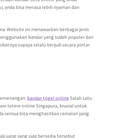
si, anda bisa merasa lebih nyaman dan
na. Website ini menawarkan berbagai jenis
n menggunakan bandar yang sudah populer dan
ikatnya supaya selalu berjudi secara pintar
h kemenangan.
bandar togel online
Salah satu
ain lotere online Singapura, krusial untuk
Anda semua bisa menghasilkan ramalan yang
k uang yang siap bersedia tersebut