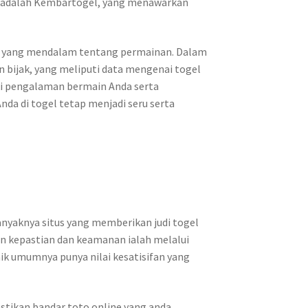
an adalah Kembartogel, yang menawarkan
n yang mendalam tentang permainan. Dalam
n bijak, yang meliputi data mengenai togel
ki pengalaman bermain Anda serta
a di togel tetap menjadi seru serta
nyaknya situs yang memberikan judi togel
 kepastian dan keamanan ialah melalui
baik umumnya punya nilai kesatisifan yang
astikan bandar toto online yang anda