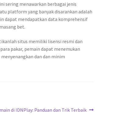
ni sering menawarkan berbagai jenis
 satu platform yang banyak disarankan adalah
ain dapat mendapatkan data komprehensif
emasang bet.
kanlah situs memiliki lisensi resmi dan
i para pakar, pemain dapat menemukan
adi menyenangkan dan dan minim
t
main di IDNPlay: Panduan dan Trik Terbaik
t: