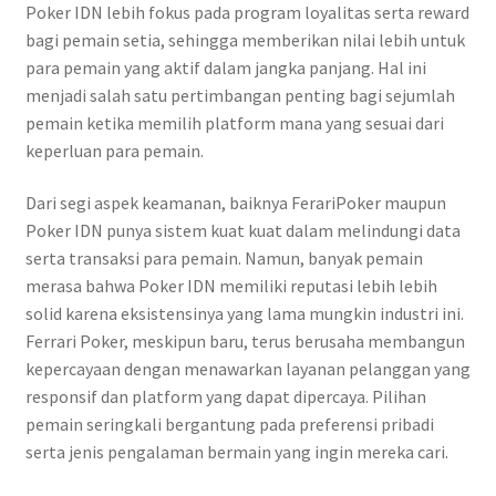
Poker IDN lebih fokus pada program loyalitas serta reward
bagi pemain setia, sehingga memberikan nilai lebih untuk
para pemain yang aktif dalam jangka panjang. Hal ini
menjadi salah satu pertimbangan penting bagi sejumlah
pemain ketika memilih platform mana yang sesuai dari
keperluan para pemain.
Dari segi aspek keamanan, baiknya FerariPoker maupun
Poker IDN punya sistem kuat kuat dalam melindungi data
serta transaksi para pemain. Namun, banyak pemain
merasa bahwa Poker IDN memiliki reputasi lebih lebih
solid karena eksistensinya yang lama mungkin industri ini.
Ferrari Poker, meskipun baru, terus berusaha membangun
kepercayaan dengan menawarkan layanan pelanggan yang
responsif dan platform yang dapat dipercaya. Pilihan
pemain seringkali bergantung pada preferensi pribadi
serta jenis pengalaman bermain yang ingin mereka cari.