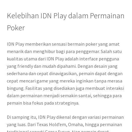
Kelebihan IDN Play dalam Permainan
Poker
IDN Play memberikan sensasi bermain poker yang amat
menarik dan menghibur bagi para penggemar. Salah satu
kualitas utama dari IDN Play adalah interface pengguna
yang friendly dan mudah dipahami. Dengan desain yang
sederhana dan cepat dinavigasikan, pemain dapat dengan
cepat mencari game yang mereka inginkan tanpa merasa
bingung. Fasilitas yang disediakan juga membuat interaksi
dalam permainan menjadi semakin santai, sehingga para
pemain bisa fokus pada strateginya.
Di samping itu, IDN Play dikenal dengan variasi permainan
yang luas. Dari Texas Hold’em, Omaha, hingga permainan
tradisional seperti Capsa Susun, tiap pemain dapat