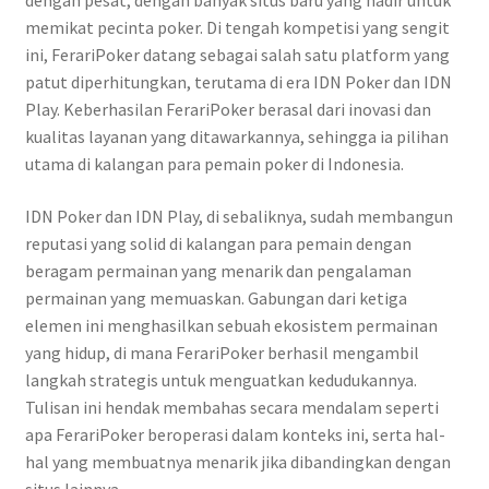
dengan pesat, dengan banyak situs baru yang hadir untuk
memikat pecinta poker. Di tengah kompetisi yang sengit
ini, FerariPoker datang sebagai salah satu platform yang
patut diperhitungkan, terutama di era IDN Poker dan IDN
Play. Keberhasilan FerariPoker berasal dari inovasi dan
kualitas layanan yang ditawarkannya, sehingga ia pilihan
utama di kalangan para pemain poker di Indonesia.
IDN Poker dan IDN Play, di sebaliknya, sudah membangun
reputasi yang solid di kalangan para pemain dengan
beragam permainan yang menarik dan pengalaman
permainan yang memuaskan. Gabungan dari ketiga
elemen ini menghasilkan sebuah ekosistem permainan
yang hidup, di mana FerariPoker berhasil mengambil
langkah strategis untuk menguatkan kedudukannya.
Tulisan ini hendak membahas secara mendalam seperti
apa FerariPoker beroperasi dalam konteks ini, serta hal-
hal yang membuatnya menarik jika dibandingkan dengan
situs lainnya.