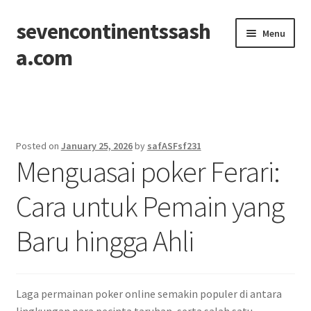
sevencontinentssash
Skip
Skip
Menu
to
to
a.com
navigation
content
Home
Posted on
January 25, 2026
by
safASFsf231
Menguasai poker Ferari:
Cara untuk Pemain yang
Baru hingga Ahli
Laga permainan poker online semakin populer di antara