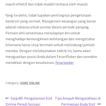
masih efektif dan tidak mudah terbaca oleh musuh.
Yang terakhir, tidak lupakan pentingnya pengelolaan
bankroll yang cermat. Manajemen keuangan yang benar
adalah rahasia untuk survive dalam periode panjang.
Pemain ahli senantiasa menyiapkan diri untuk
menghadapi kemungkinan kehilangan dan mengetahui
bilamana harus stop bermain untuk melindungi jumlah
mereka. Dengan melaksanakan taktik ini, kamu akan
menguatkan posisi Anda dalam FerariPoker dan semakin
mendekat dengan kesuksesan.
feraripoker
Category:
GAME ONLINE
Post
Previous
Next
Salju4D: Pengalaman Slot
Tips Ampuh Mengalahkan di
post:
post:
Online Penuh Sensasi
Permainan Kuda Slot