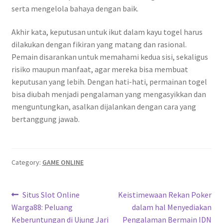
serta mengelola bahaya dengan baik.
Akhir kata, keputusan untuk ikut dalam kayu togel harus
dilakukan dengan fikiran yang matang dan rasional.
Pemain disarankan untuk memahami kedua sisi, sekaligus
risiko maupun manfaat, agar mereka bisa membuat
keputusan yang lebih. Dengan hati-hati, permainan togel
bisa diubah menjadi pengalaman yang mengasyikkan dan
menguntungkan, asalkan dijalankan dengan cara yang
bertanggung jawab.
Category:
GAME ONLINE
Post
Previous
Next
Situs Slot Online
Keistimewaan Rekan Poker
post:
post:
Warga88: Peluang
dalam hal Menyediakan
navigation
Keberuntungan di Ujung Jari
Pengalaman Bermain IDN