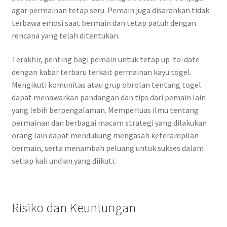
agar permainan tetap seru. Pemain juga disarankan tidak
terbawa emosi saat bermain dan tetap patuh dengan
rencana yang telah ditentukan.
Terakhir, penting bagi pemain untuk tetap up-to-date
dengan kabar terbaru terkait permainan kayu togel.
Mengikuti komunitas atau grup obrolan tentang togel
dapat menawarkan pandangan dan tips dari pemain lain
yang lebih berpengalaman. Memperluas ilmu tentang
permainan dan berbagai macam strategi yang dilakukan
orang lain dapat mendukung mengasah keterampilan
bermain, serta menambah peluang untuk sukses dalam
setiap kali undian yang diikuti.
Risiko dan Keuntungan