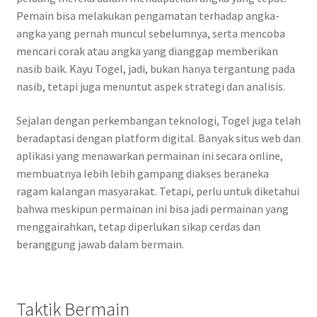
Pemain bisa melakukan pengamatan terhadap angka-
angka yang pernah muncul sebelumnya, serta mencoba
mencari corak atau angka yang dianggap memberikan
nasib baik. Kayu Togel, jadi, bukan hanya tergantung pada
nasib, tetapi juga menuntut aspek strategi dan analisis.
Sejalan dengan perkembangan teknologi, Togel juga telah
beradaptasi dengan platform digital. Banyak situs web dan
aplikasi yang menawarkan permainan ini secara online,
membuatnya lebih lebih gampang diakses beraneka
ragam kalangan masyarakat. Tetapi, perlu untuk diketahui
bahwa meskipun permainan ini bisa jadi permainan yang
menggairahkan, tetap diperlukan sikap cerdas dan
beranggung jawab dalam bermain.
Taktik Bermain