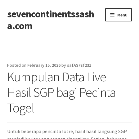
sevencontinentssash
Skip
Skip
Menu
to
to
a.com
navigation
content
Home
Posted on
February 15, 2026
by
safASFsf231
Kumpulan Data Live
Hasil SGP bagi Pecinta
Togel
Untuk beberapa pencinta lotre, hasil hasil langsung SGP