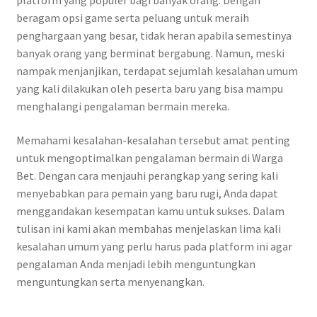
platform yang populer bagi banyak orang. Dengan
beragam opsi game serta peluang untuk meraih
penghargaan yang besar, tidak heran apabila semestinya
banyak orang yang berminat bergabung. Namun, meski
nampak menjanjikan, terdapat sejumlah kesalahan umum
yang kali dilakukan oleh peserta baru yang bisa mampu
menghalangi pengalaman bermain mereka.
Memahami kesalahan-kesalahan tersebut amat penting
untuk mengoptimalkan pengalaman bermain di Warga
Bet. Dengan cara menjauhi perangkap yang sering kali
menyebabkan para pemain yang baru rugi, Anda dapat
menggandakan kesempatan kamu untuk sukses. Dalam
tulisan ini kami akan membahas menjelaskan lima kali
kesalahan umum yang perlu harus pada platform ini agar
pengalaman Anda menjadi lebih menguntungkan
menguntungkan serta menyenangkan.