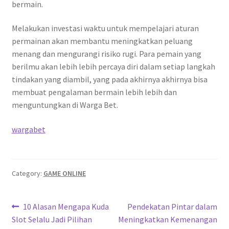
bermain.
Melakukan investasi waktu untuk mempelajari aturan
permainan akan membantu meningkatkan peluang
menang dan mengurangi risiko rugi. Para pemain yang
berilmu akan lebih lebih percaya diri dalam setiap langkah
tindakan yang diambil, yang pada akhirnya akhirnya bisa
membuat pengalaman bermain lebih lebih dan
menguntungkan di Warga Bet.
wargabet
Category:
GAME ONLINE
Post
Previous
Next
10 Alasan Mengapa Kuda
Pendekatan Pintar dalam
post:
post:
Slot Selalu Jadi Pilihan
Meningkatkan Kemenangan