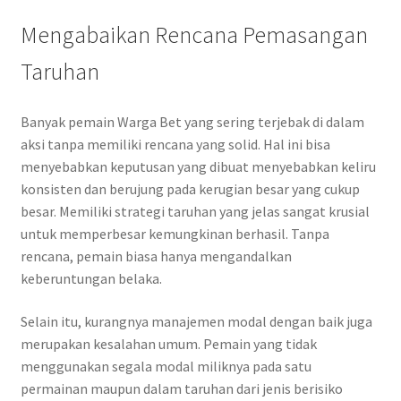
Mengabaikan Rencana Pemasangan
Taruhan
Banyak pemain Warga Bet yang sering terjebak di dalam
aksi tanpa memiliki rencana yang solid. Hal ini bisa
menyebabkan keputusan yang dibuat menyebabkan keliru
konsisten dan berujung pada kerugian besar yang cukup
besar. Memiliki strategi taruhan yang jelas sangat krusial
untuk memperbesar kemungkinan berhasil. Tanpa
rencana, pemain biasa hanya mengandalkan
keberuntungan belaka.
Selain itu, kurangnya manajemen modal dengan baik juga
merupakan kesalahan umum. Pemain yang tidak
menggunakan segala modal miliknya pada satu
permainan maupun dalam taruhan dari jenis berisiko