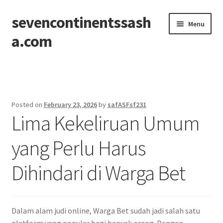
sevencontinentssash
Skip
Skip
Menu
to
to
a.com
navigation
content
Home
Posted on
February 23, 2026
by
safASFsf231
Lima Kekeliruan Umum
yang Perlu Harus
Dihindari di Warga Bet
Dalam alam judi online, Warga Bet sudah jadi salah satu