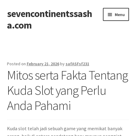
sevencontinentssash
Skip
Skip
Menu
to
to
a.com
navigation
content
Home
Posted on
February 21, 2026
by
safASFsf231
Mitos serta Fakta Tentang
Kuda Slot yang Perlu
Anda Pahami
Kuda slot telah jadi sebuah game yang memikat banyak