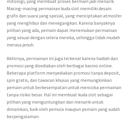
mitologi, yang membuat proses bermain jadi menarik.
Masing-masing permainan kuda slot memiliki desain
grafis dan suara yang spesial, yang menciptakan atmosfer
yang menghibur dan menegangkan. Karena banyaknya
pilihan yang ada, pemain dapat menemukan permainan
yang sesuai dengan selera mereka, sehingga tidak mudah
merasa jenuh.
Akhirnya, permainan ini juga terkenal karena hadiah dan
promosi yang disediakan oleh berbagai kasino online.
Beberapa platform menyediakan promosi tanpa deposit,
spin gratis, dan tawaran khusus yang memungkinkan
pemain untuk berkesempatan untuk mencoba permainan
tanpa risiko besar. Hal ini membuat kuda slot sebagai
pilihan yang menguntungkan dan menarik untuk
dimainkan, baik oleh pemula maupun pemain yang sudah
berpengalaman.