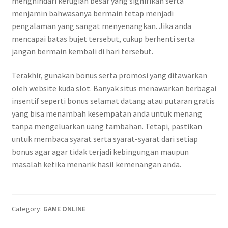
menghindari kerugian besar yang signifikan serta
menjamin bahwasanya bermain tetap menjadi
pengalaman yang sangat menyenangkan. Jika anda
mencapai batas bujet tersebut, cukup berhenti serta
jangan bermain kembali di hari tersebut.
Terakhir, gunakan bonus serta promosi yang ditawarkan
oleh website kuda slot. Banyak situs menawarkan berbagai
insentif seperti bonus selamat datang atau putaran gratis
yang bisa menambah kesempatan anda untuk menang
tanpa mengeluarkan uang tambahan. Tetapi, pastikan
untuk membaca syarat serta syarat-syarat dari setiap
bonus agar agar tidak terjadi kebingungan maupun
masalah ketika menarik hasil kemenangan anda.
Category:
GAME ONLINE