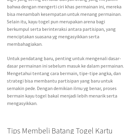
bahwa dengan mengerti ciri khas permainan ini, mereka
bisa menambah kesempatan untuk menang permainan.
Selain itu, kayu togel pun merupakan arena bagi
berkumpul serta berinteraksi antara partisipan, yang
menciptakan suasana yg mengasyikkan serta
membahagiakan.
Untuk pendatang baru, penting untuk mengenali dasar-
dasar permainan ini sebelum masuk ke dalam permainan.
Mengetahui tentang cara bermain, tipe-tipe angka, dan
strategi bisa membantu partisipan yang baru untuk
semakin pede. Dengan demikian ilmu yg benar, proses
bermain kayu togel bakal menjadi lebih menarik serta
mengasyikkan.
Tips Membeli Batang Togel Kartu