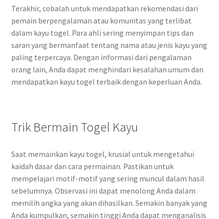
Terakhir, cobalah untuk mendapatkan rekomendasi dari
pemain berpengalaman atau komunitas yang terlibat
dalam kayu togel. Para ahli sering menyimpan tips dan
saran yang bermanfaat tentang nama atau jenis kayu yang
paling terpercaya. Dengan informasi dari pengalaman
orang lain, Anda dapat menghindari kesalahan umum dan
mendapatkan kayu togel terbaik dengan keperluan Anda.
Trik Bermain Togel Kayu
Saat memainkan kayu togel, krusial untuk mengetahui
kaidah dasar dan cara permainan. Pastikan untuk
mempelajari motif-motif yang sering muncul dalam hasil
sebelumnya. Observasi ini dapat menolong Anda dalam
memilih angka yang akan dihasilkan. Semakin banyak yang
Anda kumpulkan, semakin tinggi Anda dapat menganalisis