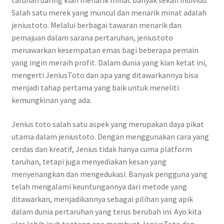
taruhan daring kian menarik minat banyak sekali individu.
Salah satu merek yang muncul dan menarik minat adalah
jeniustoto. Melalui berbagai tawaran menarik dan
pemajuan dalam sarana pertaruhan, jeniustoto
menawarkan kesempatan emas bagi beberapa pemain
yang ingin meraih profit. Dalam dunia yang kian ketat ini,
mengerti JeniusToto dan apa yang ditawarkannya bisa
menjadi tahap pertama yang baik untuk meneliti
kemungkinan yang ada.
Jenius toto salah satu aspek yang merupakan daya pikat
utama dalam jeniustoto. Dengan menggunakan cara yang
cerdas dan kreatif, Jenius tidak hanya cuma platform
taruhan, tetapi juga menyediakan kesan yang
menyenangkan dan mengedukasi. Banyak pengguna yang
telah mengalami keuntungannya dari metode yang
ditawarkan, menjadikannya sebagai pilihan yang apik
dalam dunia pertaruhan yang terus berubah ini. Ayo kita
ulas lebih jauh tentang apa membuat JeniusToto dan