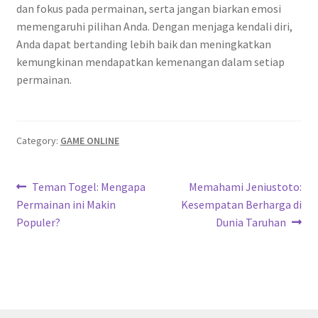
dan fokus pada permainan, serta jangan biarkan emosi
memengaruhi pilihan Anda. Dengan menjaga kendali diri,
Anda dapat bertanding lebih baik dan meningkatkan
kemungkinan mendapatkan kemenangan dalam setiap
permainan.
Category:
GAME ONLINE
Post
Previous
Next
Teman Togel: Mengapa
Memahami Jeniustoto:
post:
post:
Permainan ini Makin
Kesempatan Berharga di
navigation
Populer?
Dunia Taruhan