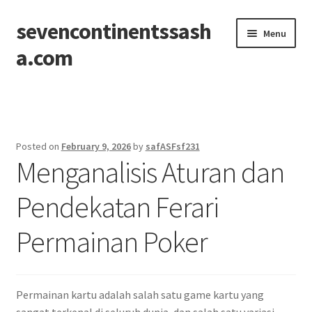
sevencontinentssash
Skip
Skip
Menu
to
to
a.com
navigation
content
Home
Posted on
February 9, 2026
by
safASFsf231
Menganalisis Aturan dan
Pendekatan Ferari
Permainan Poker
Permainan kartu adalah salah satu game kartu yang