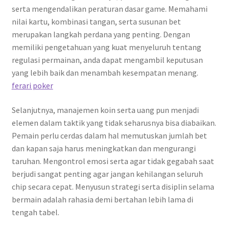
serta mengendalikan peraturan dasar game. Memahami
nilai kartu, kombinasi tangan, serta susunan bet
merupakan langkah perdana yang penting. Dengan
memiliki pengetahuan yang kuat menyeluruh tentang
regulasi permainan, anda dapat mengambil keputusan
yang lebih baik dan menambah kesempatan menang.
ferari poker
Selanjutnya, manajemen koin serta uang pun menjadi
elemen dalam taktik yang tidak seharusnya bisa diabaikan.
Pemain perlu cerdas dalam hal memutuskan jumlah bet
dan kapan saja harus meningkatkan dan mengurangi
taruhan. Mengontrol emosi serta agar tidak gegabah saat
berjudi sangat penting agar jangan kehilangan seluruh
chip secara cepat. Menyusun strategi serta disiplin selama
bermain adalah rahasia demi bertahan lebih lama di
tengah tabel.