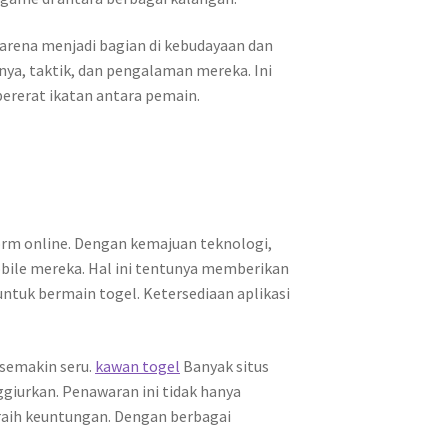
karena menjadi bagian di kebudayaan dan
ya, taktik, dan pengalaman mereka. Ini
pererat ikatan antara pemain.
form online. Dengan kemajuan teknologi,
obile mereka. Hal ini tentunya memberikan
tuk bermain togel. Ketersediaan aplikasi
 semakin seru.
kawan togel
Banyak situs
giurkan. Penawaran ini tidak hanya
aih keuntungan. Dengan berbagai