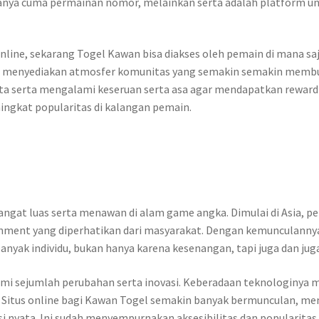
anya cuma permainan nomor, melainkan serta adalah platform u
nline, sekarang Togel Kawan bisa diakses oleh pemain di mana saja
 menyediakan atmosfer komunitas yang semakin semakin membua
ta serta mengalami keseruan serta asa agar mendapatkan reward ya
gkat popularitas di kalangan pemain.
angat luas serta menawan di alam game angka. Dimulai di Asia, p
tainment yang diperhatikan dari masyarakat. Dengan kemunculan
anyak individu, bukan hanya karena kesenangan, tapi juga dan j
ami sejumlah perubahan serta inovasi. Keberadaan teknologiny
i. Situs online bagi Kawan Togel semakin banyak bermunculan, me
si nyata. Ini sudah menyempurnakan aksesibilitas dan popularitas