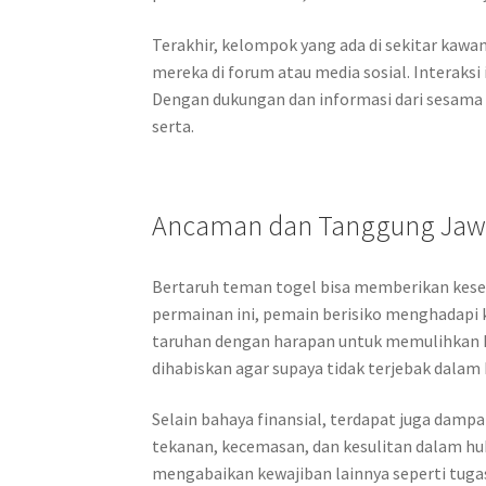
Terakhir, kelompok yang ada di sekitar kawa
mereka di forum atau media sosial. Interaks
Dengan dukungan dan informasi dari sesama
serta.
Ancaman dan Tanggung Jaw
Bertaruh teman togel bisa memberikan kesena
permainan ini, pemain berisiko menghadapi k
taruhan dengan harapan untuk memulihkan ke
dihabiskan agar supaya tidak terjebak dalam 
Selain bahaya finansial, terdapat juga dam
tekanan, kecemasan, dan kesulitan dalam hu
mengabaikan kewajiban lainnya seperti tugas