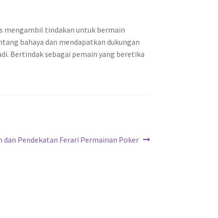
arus mengambil tindakan untuk bermain
 tentang bahaya dan mendapatkan dukungan
i. Bertindak sebagai pemain yang beretika
n dan Pendekatan Ferari Permainan Poker