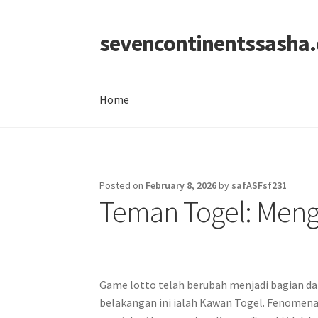
sevencontinentssasha
Skip
Skip
to
to
navigation
content
Home
Home
Posted on
February 8, 2026
by
safASFsf231
Teman Togel: Meng
Game lotto telah berubah menjadi bagian dal
belakangan ini ialah Kawan Togel. Fenomen