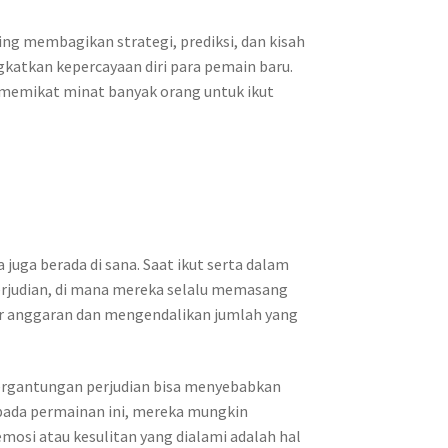
ng membagikan strategi, prediksi, dan kisah
gkatkan kepercayaan diri para pemain baru.
 memikat minat banyak orang untuk ikut
uga berada di sana. Saat ikut serta dalam
perjudian, di mana mereka selalu memasang
ur anggaran dan mengendalikan jumlah yang
etergantungan perjudian bisa menyebabkan
 pada permainan ini, mereka mungkin
mosi atau kesulitan yang dialami adalah hal