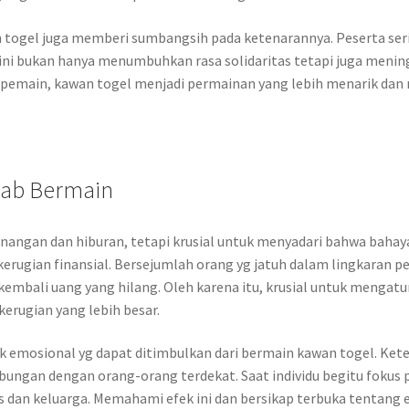
n togel juga memberi sumbangsih pada ketenarannya. Peserta seri
i ini bukan hanya menumbuhkan rasa solidaritas tetapi juga menin
 pemain, kawan togel menjadi permainan yang lebih menarik dan
ab Bermain
ngan dan hiburan, tetapi krusial untuk menyadari bahwa bahaya j
erugian finansial. Bersejumlah orang yg jatuh dalam lingkaran 
mbali uang yang hilang. Oleh karena itu, krusial untuk mengat
kerugian yang lebih besar.
pak emosional yg dapat ditimbulkan dari bermain kawan togel. K
bungan dengan orang-orang terdekat. Saat individu begitu fokus
 dan keluarga. Memahami efek ini dan bersikap terbuka tentang e